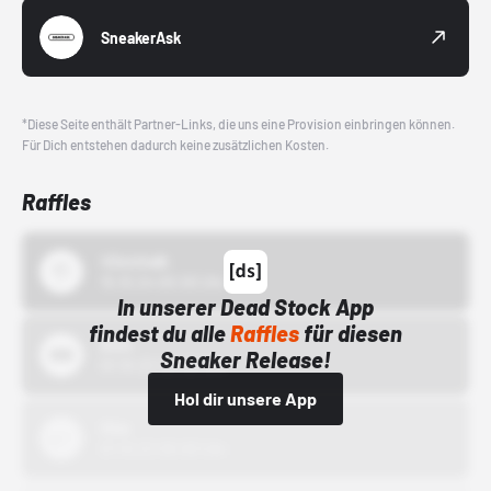
SneakerAsk
*Diese Seite enthält Partner-Links, die uns eine Provision einbringen können.
Für Dich entstehen dadurch keine zusätzlichen Kosten.
Raffles
43einhalb
15.10.24 00:00 Uhr
In unserer Dead Stock App
findest du alle
Raffles
für diesen
Bstn
Sneaker Release!
01.10.22 00:00 Uhr
Hol dir unsere App
Nike
01.10.22 00:00 Uhr