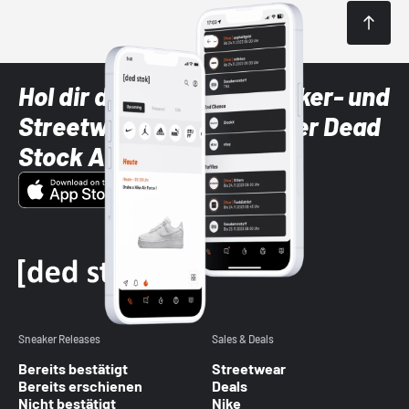
Hol dir die neuesten Sneaker- und
Streetwear-Brands mit der Dead
Stock App
Sneaker Releases
Sales & Deals
Bereits bestätigt
Streetwear
Bereits erschienen
Deals
Nicht bestätigt
Nike