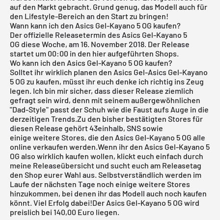
auf den Markt gebracht. Grund genug, das Modell auch für
den Lifestyle-Bereich an den Start zu bringen!
Wann kann ich den Asics Gel-Kayano 5 OG kaufen?
Der offizielle Releasetermin des Asics Gel-
Kayano
5
OG diese Woche, am 16. November 2018. Der Release
startet um 00:00 in den hier aufgeführten Shops.
Wo kann ich den Asics Gel-Kayano 5 OG kaufen?
Solltet ihr wirklich planen den Asics Gel-Asics Gel-Kayano
5 OG zu kaufen, müsst ihr euch denke ich richtig ins Zeug
legen. Ich bin mir sicher, dass dieser Release ziemlich
gefragt sein wird, denn mit seinem außergewöhnlichen
"Dad-Style" passt der Schuh wie die Faust aufs Auge in die
derzeitigen Trends.Zu den bisher bestätigten Stores für
diesen Release gehört 43einhalb,
SNS
sowie
einige weitere Stores, die den Asics Gel-Kayano 5 OG alle
online verkaufen werden.Wenn ihr den
Asics Gel-Kayano 5
OG
also wirklich kaufen wollen, klickt euch einfach durch
meine
Releaseübersicht
und sucht euch am Releasetag
den Shop eurer Wahl aus. Selbstverständlich werden im
Laufe der nächsten Tage noch einige weitere Stores
hinzukommen, bei denen ihr das Modell auch noch kaufen
könnt. Viel Erfolg dabei!Der Asics Gel-Kayano 5 OG wird
preislich bei 140,00 Euro liegen.