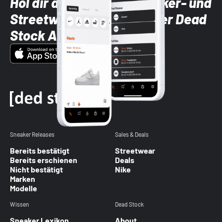
Hol dir die neuesten Sneaker- und
Streetwear-Brands mit der Dead
Stock App
Sneaker Releases
Sales & Deals
Bereits bestätigt
Streetwear
Bereits erschienen
Deals
Nicht bestätigt
Nike
Marken
Modelle
Wissen
Dead Stock
Sneaker Lexikon
About