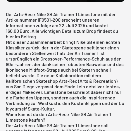
Der Arts-Rec x Nike SB Air Trainer 1 Limestone mit der
Artikelnummer IF0501-200 erscheint unseren
Informationen zufolge am 22. Juli 2025 und kostet
160,00 Euro. Alle wichtigen Details zum Drop findest du
hier im Beitrag.
Mit dieser Zusammenarbeit bringt Nike SB einen echten
Klassiker zurück, der in der Skateszene seit jeher einen
besonderen Stellenwert hat: Der Air Trainer 1 ist
ursprünglich ein Crossover-Performance-Schuh aus den
80er-Jahren, der dank seiner robusten Bauweise und des
ikonischen Midfoot-Straps auch bei Skatern schnell
beliebt wurde. Die neue Kollaboration mit dem
kalifornischen Skateshop Arts-Rec (Arts & Recreation)
aus San Diego verpasst dem Modell ein detailverliebtes,
erdiges Makeover. Limestone beschreibt dabei nicht nur
die Farbe des Uppers, sondern auch die inspirierende
Verbindung zur Westküste, den Küstenklippen und der Do
it yourself Skate-Kultur.
Wann kannst du den Arts-Rec x Nike SB Air Trainer 1
Limestone kaufen?
Der Arts-Rec x Nike SB Air Trainer 1 Limestone soll
unseren Infos nach am 22. Juli 2025 um 9:00 Uhr