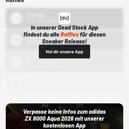
43einhalb
15.10.24 00:00 Uhr
In unserer Dead Stock App
findest du alle
Raffles
für diesen
Bstn
Sneaker Release!
01.10.22 00:00 Uhr
Hol dir unsere App
Nike
01.10.22 00:00 Uhr
Adidas
01.10.22 00:00 Uhr
Verpasse keine Infos zum adidas
ZX 8000 Aqua 2026 mit unserer
kostenlosen App