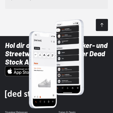
Hol dir die neuesten Sneaker- und
Streetwear-Brands mit der Dead
Stock App
Sneaker Releases
Sales & Deals