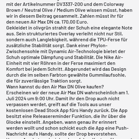
mit der Artikelnummer DV3337-200 und dem Colorway
Brown / Neutral Olive / Medium Olive wissen müsst, haben
wir in diesem Beitrag gesammelt. Zahlen müsst ihr für
den neuen Air Max DN ca. 170,00 Euro.
Gekleidet in olivgrün strahlt der Schuh eine elegante Note
aus. Sein strukturiertes Overlay verleiht nicht nur Stil,
sondern auch Langlebigkeit, während die TPU-Ferse für
zusätzliche Stabilität sorgt. Dank einer Phylon-
Zwischensohle mit Dynamic Air-Technologie bietet der
Schuh optimale Dämpfung und Stabilität. Die Nike Air-
Einheit mit vier Röhren in der Ferse maximiert den
Komfort bei jedem Schritt. Abgerundet wird das Design
durch die im selben Farbton gewählte Gummilaufsohle,
die für zuverlässige Traktion sorgt.
Wann kannst du den Air Max DN Olive kaufen?
Erscheinen wir der neue Air Max DN wahrscheinlich am 1.
Juli 2024 um 9:00 Uhr. Damit ihr den Drop auch nicht
verpassen werdet, greift auf die Tools aus unser
kostenlosen Dead Stock App
fürs Handy zurück. Die App
besitzt eine Releasereminder Funktion, die ihr über die
Glocke einstellt. Angeben, wann genau ihr erinnert
werden wollt und schon schickt euch die App eine Push-
Nachricht aufs Handy, sollte der Drop bevorstehen.