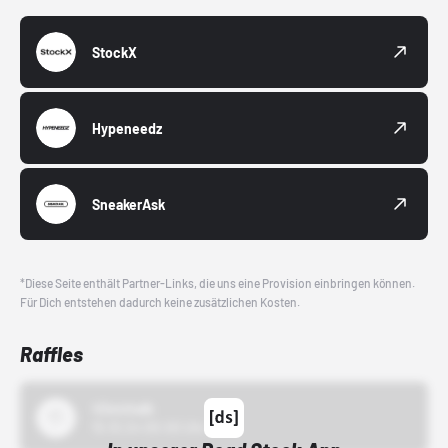
StockX
Hypeneedz
SneakerAsk
*Diese Seite enthält Partner-Links, die uns eine Provision einbringen können.
Für Dich entstehen dadurch keine zusätzlichen Kosten.
Raffles
43einhalb
15.10.24 00:00 Uhr