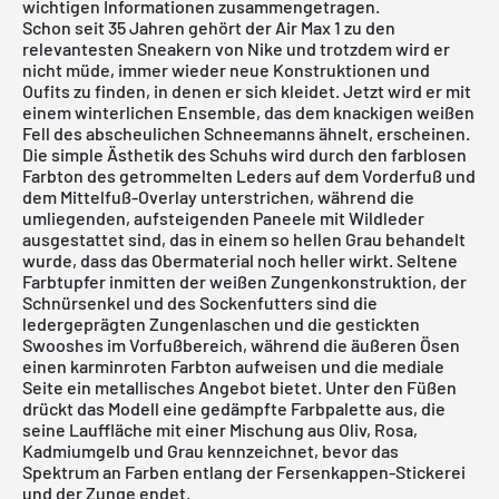
wichtigen Informationen zusammengetragen.
Schon seit 35 Jahren gehört der Air Max 1 zu den
relevantesten Sneakern von Nike und trotzdem wird er
nicht müde, immer wieder neue Konstruktionen und
Oufits zu finden, in denen er sich kleidet. Jetzt wird er mit
einem winterlichen Ensemble, das dem knackigen weißen
Fell des abscheulichen Schneemanns ähnelt, erscheinen.
Die simple Ästhetik des Schuhs wird durch den farblosen
Farbton des getrommelten Leders auf dem Vorderfuß und
dem Mittelfuß-Overlay unterstrichen, während die
umliegenden, aufsteigenden Paneele mit Wildleder
ausgestattet sind, das in einem so hellen Grau behandelt
wurde, dass das Obermaterial noch heller wirkt. Seltene
Farbtupfer inmitten der weißen Zungenkonstruktion, der
Schnürsenkel und des Sockenfutters sind die
ledergeprägten Zungenlaschen und die gestickten
Swooshes im Vorfußbereich, während die äußeren Ösen
einen karminroten Farbton aufweisen und die mediale
Seite ein metallisches Angebot bietet. Unter den Füßen
drückt das Modell eine gedämpfte Farbpalette aus, die
seine Lauffläche mit einer Mischung aus Oliv, Rosa,
Kadmiumgelb und Grau kennzeichnet, bevor das
Spektrum an Farben entlang der Fersenkappen-Stickerei
und der Zunge endet.