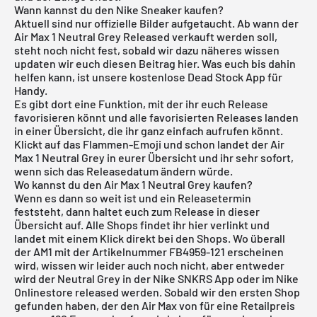
Wann kannst du den Nike Sneaker kaufen?
Aktuell sind nur offizielle Bilder aufgetaucht. Ab wann der
Air Max 1 Neutral Grey Released verkauft werden soll,
steht noch nicht fest, sobald wir dazu näheres wissen
updaten wir euch diesen Beitrag hier. Was euch bis dahin
helfen kann, ist unsere
kostenlose Dead Stock App
für
Handy.
Es gibt dort eine Funktion, mit der ihr euch Release
favorisieren könnt und alle favorisierten Releases landen
in einer Übersicht, die ihr ganz einfach aufrufen könnt.
Klickt auf das Flammen-Emoji und schon landet der Air
Max 1 Neutral Grey in eurer Übersicht und ihr sehr sofort,
wenn sich das Releasedatum ändern würde.
Wo kannst du den Air Max 1 Neutral Grey kaufen?
Wenn es dann so weit ist und ein Releasetermin
feststeht, dann haltet euch zum Release in dieser
Übersicht auf. Alle Shops findet ihr hier verlinkt und
landet mit einem Klick direkt bei den Shops. Wo überall
der AM1 mit der Artikelnummer FB4959-121 erscheinen
wird, wissen wir leider auch noch nicht, aber entweder
wird der Neutral Grey in der Nike SNKRS App oder im Nike
Onlinestore released werden. Sobald wir den ersten Shop
gefunden haben, der den Air Max von für eine Retailpreis