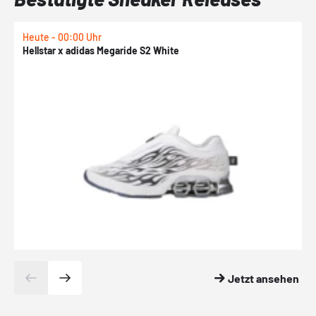
Heute - 00:00 Uhr
H
Hellstar x adidas Megaride S2 White
N
Jetzt ansehen