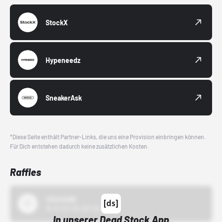
StockX
Hypeneedz
SneakerAsk
*Diese Seite enthält Partner-Links, die uns eine Provision einbringen können.
Für Dich entstehen dadurch keine zusätzlichen Kosten.
Raffles
43einhalb
15.10.24 00:00 Uhr
In unserer Dead Stock App