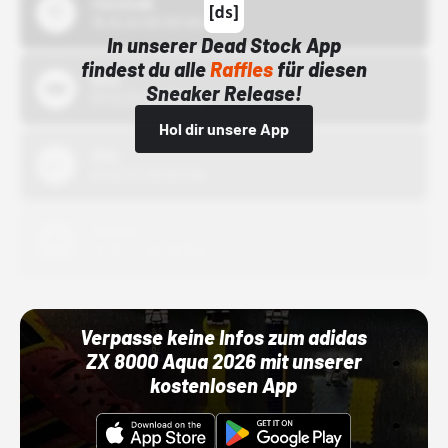
43einhalb
15.10.24 00:00 Uhr
In unserer Dead Stock App
findest du alle
Raffles
für diesen
Bstn
Sneaker Release!
01.10.22 00:00 Uhr
Hol dir unsere App
Nike
01.10.22 00:00 Uhr
Adidas
01.10.22 00:00 Uhr
Verpasse keine Infos zum adidas
ZX 8000 Aqua 2026 mit unserer
kostenlosen App