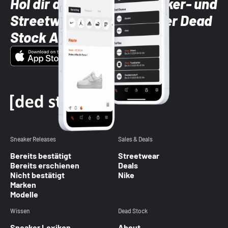
Hol dir die neuesten Sneaker- und
Streetwear-Brands mit der Dead
Stock App
Sneaker Releases
Sales & Deals
Bereits bestätigt
Streetwear
Bereits erschienen
Deals
Nicht bestätigt
Nike
Marken
Modelle
Wissen
Dead Stock
Sneaker Lexikon
About