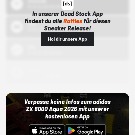
43einhalb
15.10.24 00:00 Uhr
In unserer Dead Stock App
findest du alle
Raffles
für diesen
Bstn
Sneaker Release!
01.10.22 00:00 Uhr
Hol dir unsere App
Nike
01.10.22 00:00 Uhr
Adidas
01.10.22 00:00 Uhr
Verpasse keine Infos zum adidas
ZX 8000 Aqua 2026 mit unserer
kostenlosen App