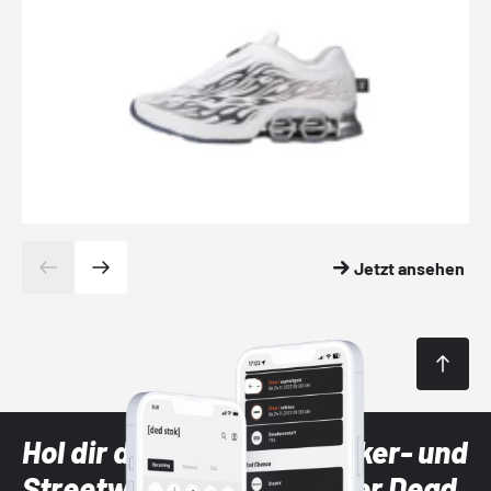
Jetzt ansehen
Hol dir die neuesten Sneaker- und
Streetwear-Brands mit der Dead