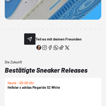
Teil es mit deinen Freunden
Die Zukunft
Bestätigte Sneaker Releases
Heute - 00:00 Uhr
H
Hellstar x adidas Megaride S2 White
N