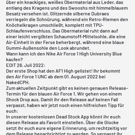
über ein knackiges, weißes Obermaterial aus Leder, das
entlang des Kragens und des Swooshs mit himmelblauem
Besatz versehen ist. Glitzernde silberne Dubraes
verriegeln die Schnürung, während ein Retro-Riemen den
Knöchelkragen umschließt, komplett mit TPU-
Schlaufenverschluss. Das Obermaterial ruht dann auf
einer leicht vergilbten Schaumstoff-Mittelsohle, die eine
Air-Einheit in der Ferse beherbergt, während eine blaue
Gummi-Außensohle den Look abrundet.
Wann kann ich den Nike Air Force 1 High University Blue
kaufen?
EDIT 26. Juli 2022:
Der erste Shop hat den AF1 High gelistet! Ihr bekommt
den Air Force 1 UNC ab dem 01. August 2022 bei
NakedCPH
.
Zum aktuellen Zeitpunkt gibt es keinen genauen Release-
Termin für den blauen Air Force 1. Wir gehen von einem
Shock Drop aus. Damit ihr den Release auf keinen Fall
verpasst, haben wir jetzt noch einen hilfreichen Tipp für
euch:
In unserer
kostenlosen Dead Stock App
könnt ihr euch
diesen Release als Favorit einstellen. Über die Glocke
setzt ihr euch eure eigene Erinnerung, um rechtzeitig vor
dem Release benachrichtigt zu werden. So verpasst ihr