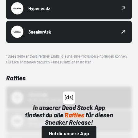
Hypeneedz
SneakerAsk
*Diese Seite enthält Partner-Links, die uns eine Provision einbringen können.
Für Dich entstehen dadurch keine zusätzlichen Kosten.
Raffles
43einhalb
15.10.24 00:00 Uhr
In unserer Dead Stock App
findest du alle
Raffles
für diesen
Bstn
Sneaker Release!
01.10.22 00:00 Uhr
Hol dir unsere App