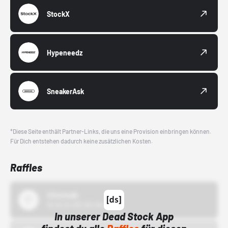
StockX
Hypeneedz
SneakerAsk
*Diese Seite enthält Partner-Links, die uns eine Provision einbringen können.
Für Dich entstehen dadurch keine zusätzlichen Kosten.
Raffles
43einhalb
15.10.24 00:00 Uhr
In unserer Dead Stock App