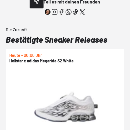
Teil es mit deinen Freunden
Die Zukunft
Bestätigte Sneaker Releases
Heute - 00:00 Uhr
H
Hellstar x adidas Megaride S2 White
N