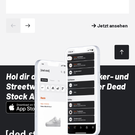
Jetzt ansehen
Hol dir die neuesten Sneaker- und
Streetwear-Brands mit der Dead
Stock App