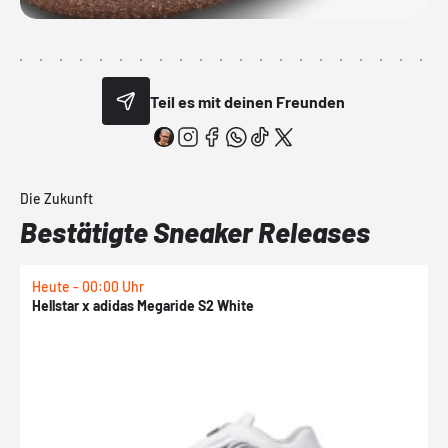
Teil es mit deinen Freunden
Die Zukunft
Bestätigte Sneaker Releases
Heute - 00:00 Uhr
H
Hellstar x adidas Megaride S2 White
N