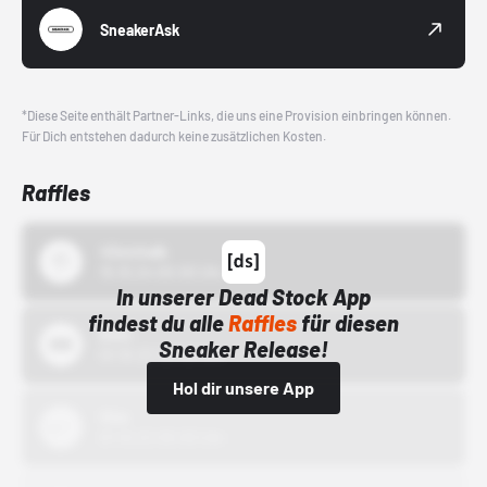
SneakerAsk
*Diese Seite enthält Partner-Links, die uns eine Provision einbringen können.
Für Dich entstehen dadurch keine zusätzlichen Kosten.
Raffles
43einhalb
15.10.24 00:00 Uhr
In unserer Dead Stock App
findest du alle
Raffles
für diesen
Bstn
Sneaker Release!
01.10.22 00:00 Uhr
Hol dir unsere App
Nike
01.10.22 00:00 Uhr