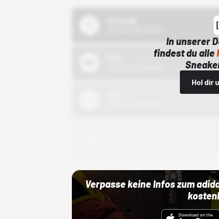
43einhalb
15.10.24 00:00 Uhr
In unserer 
findest du alle
Bstn
Sneaker
01.10.22 00:00 Uhr
Hol dir
Nike
01.10.22 00:00 Uhr
Adidas
01.10.22 00:00 Uhr
Verpasse keine Infos zum adid
kosten