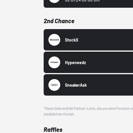
2nd Chance
StockX
Hypeneedz
SneakerAsk
*Diese Seite enthält Partner-Links, die uns eine Provision
zusätzlichen Kosten.
Raffles