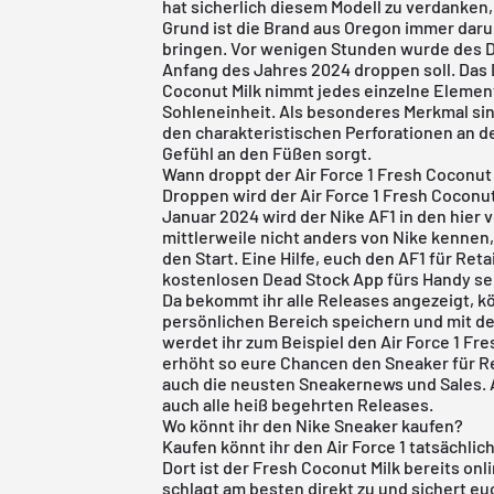
hat sicherlich diesem Modell zu verdanken,
Grund ist die Brand aus Oregon immer dar
bringen. Vor wenigen Stunden wurde des Dr
Anfang des Jahres 2024 droppen soll. Das
Coconut Milk nimmt jedes einzelne Element
Sohleneinheit. Als besonderes Merkmal sin
den charakteristischen Perforationen an de
Gefühl an den Füßen sorgt.
Wann droppt der Air Force 1 Fresh Coconut
Droppen wird der Air Force 1 Fresh Coconu
Januar 2024 wird der Nike AF1 in den hier 
mittlerweile nicht anders von Nike kennen
den Start. Eine Hilfe, euch den AF1 für Ret
kostenlosen Dead Stock App fürs Handy se
Da bekommt ihr alle Releases angezeigt, k
persönlichen Bereich speichern und mit de
werdet ihr zum Beispiel den Air Force 1 Fr
erhöht so eure Chancen den Sneaker für Re
auch die neusten Sneakernews und Sales. All
auch alle heiß begehrten Releases.
Wo könnt ihr den Nike Sneaker kaufen?
Kaufen könnt ihr den Air Force 1 tatsächli
Dort ist der Fresh Coconut Milk bereits on
schlagt am besten direkt zu und sichert eu