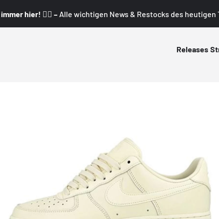
mmer hier! 👇🏼 –
Alle wichtigen News & Restocks des heutigen T
Releases
St