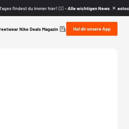
ages findest du immer hier! 👇🏼 –
Alle wichtigen News & Restock
Hol dir unsere App
reetwear
Nike
Deals
Magazin