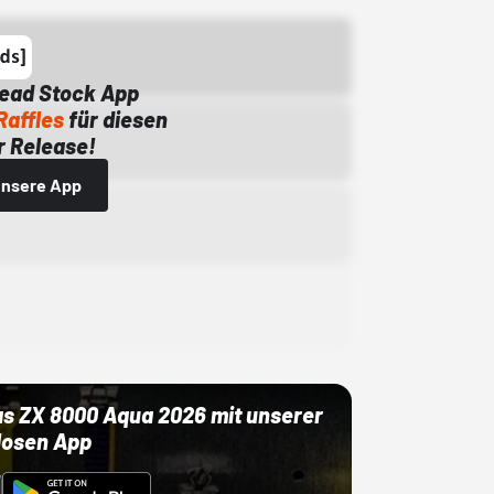
Dead Stock App
Raffles
für diesen
 Release!
 unsere App
as ZX 8000 Aqua 2026 mit unserer
losen App