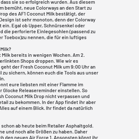
 dass sie so erfolgreich wurden. Aus diesem
um bemüht, neue Colorways an den Start zu
op des AF1 Coconut Milk bestätigt, der
 Design ist sehr monoton, denn der Colorway
 ein. Egal ob Upper, Schnürsenkel oder
d die perforierte Einlegesohlen (passend zu
r Toebox)zu nennen, die für ein luftiges
 Milk?
t Milk bereits in wenigen Wochen. Am 2.
verlinkten Shops droppen. Wie wir es
, geht der Fresh Coconut Milk um 9:00 Uhr an
ail zu sichern, können euch die Tools aus unser
in.
önnt eure liebsten mit einer Flamme im
r Glocke Releasereminder einstellen. So
esh Coconut Milk Drop nicht verpassen und
tail zu bekommen. In der App findet ihr aber
es auf einem Blick. Ihr findet da natürlich
ch schon ab heute beim Retailer Asphaltgold.
line und noch alle Größen zu haben. Daher
ch den neuen Air Force 1. Ansonsten könnt ihr