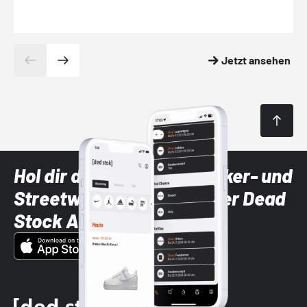
Jetzt ansehen
Hol dir die neuesten Sneaker- und
Streetwear-Brands mit der Dead
Stock App