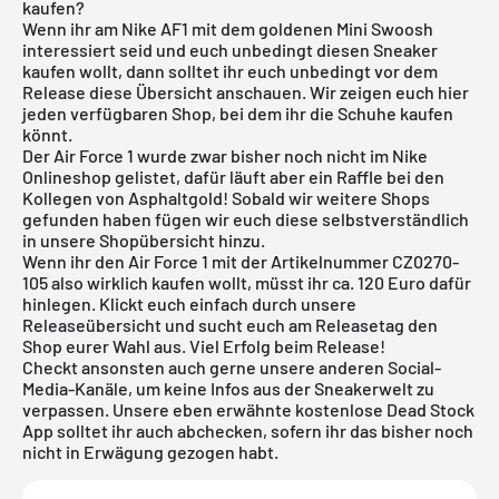
kaufen?
Wenn ihr am Nike AF1 mit dem goldenen Mini Swoosh
interessiert seid und euch unbedingt diesen Sneaker
kaufen wollt, dann solltet ihr euch unbedingt vor dem
Release diese Übersicht anschauen. Wir zeigen euch hier
jeden verfügbaren Shop, bei dem ihr die Schuhe kaufen
könnt.
Der Air Force 1 wurde zwar bisher noch nicht im
Nike
Onlineshop
gelistet, dafür läuft aber ein Raffle bei den
Kollegen von Asphaltgold
! Sobald wir weitere Shops
gefunden haben fügen wir euch diese selbstverständlich
in unsere Shopübersicht hinzu.
Wenn ihr den Air Force 1 mit der Artikelnummer CZ0270-
105 also wirklich kaufen wollt, müsst ihr ca. 120 Euro dafür
hinlegen. Klickt euch einfach durch unsere
Releaseübersicht
und sucht euch am Releasetag den
Shop eurer Wahl aus. Viel Erfolg beim Release!
Checkt ansonsten auch gerne unsere anderen Social-
Media-Kanäle, um keine Infos aus der Sneakerwelt zu
verpassen. Unsere eben erwähnte
kostenlose Dead Stock
App
solltet ihr auch abchecken, sofern ihr das bisher noch
nicht in Erwägung gezogen habt.