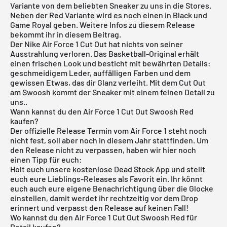
Variante von dem beliebten Sneaker zu uns in die Stores.
Neben der Red Variante wird es noch einen in Black und
Game Royal geben. Weitere Infos zu diesem Release
bekommt ihr in diesem Beitrag.
Der Nike Air Force 1 Cut Out hat nichts von seiner
Ausstrahlung verloren. Das Basketball-Original erhält
einen frischen Look und besticht mit bewährten Details:
geschmeidigem Leder, auffälligen Farben und dem
gewissen Etwas, das dir Glanz verleiht. Mit dem Cut Out
am Swoosh kommt der Sneaker mit einem feinen Detail zu
uns..
Wann kannst du den Air Force 1 Cut Out Swoosh Red
kaufen?
Der offizielle Release Termin vom Air Force 1 steht noch
nicht fest, soll aber noch in diesem Jahr stattfinden. Um
den Release nicht zu verpassen, haben wir hier noch
einen Tipp für euch:
Holt euch unsere
kostenlose Dead Stock App
und stellt
euch eure Lieblings-Releases als Favorit ein. Ihr könnt
euch auch eure eigene Benachrichtigung über die Glocke
einstellen, damit werdet ihr rechtzeitig vor dem Drop
erinnert und verpasst den Release auf keinen Fall!
Wo kannst du den Air Force 1 Cut Out Swoosh Red für
Retail kaufen?