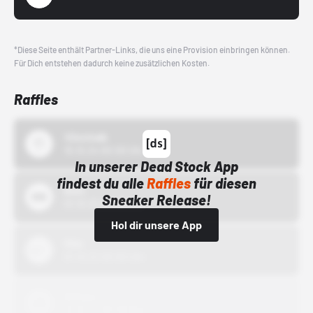
*Diese Seite enthält Partner-Links, die uns eine Provision einbringen können.
Für Dich entstehen dadurch keine zusätzlichen Kosten.
Raffles
43einhalb
15.10.24 00:00 Uhr
In unserer Dead Stock App
findest du alle
Raffles
für diesen
Bstn
Sneaker Release!
01.10.22 00:00 Uhr
Hol dir unsere App
Nike
01.10.22 00:00 Uhr
Adidas
01.10.22 00:00 Uhr