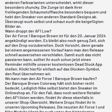
anderen Farbvarianten unterscheidet, wirkt dieser
besonders chuncky. Die Zunge ist dank ihrer
freiliegenden Schaumstofflasche besonders bequem und
hebt den Sneaker von anderen Standard-Designs ab.
Überzeugt euch selbst und schaut euch die beigefügten
Bilder an.
Wann droppt der AF1 Low?
Der Air Force 1 Baroque Brown ist für den 20. Januar 2024
angekündigt worden. Es bleibt also noch genug Zeit, sich
auf den Drop vorzubereiten. Doch Vorsicht, denn gerade
bei einem angemessenen Vorlauf kann man den Release
schnell ausversehen verschlafen. Damit euch das nicht
passieren kann, solltet ihr euch schon jetzt einen
Reminder mithilfe unserer
kostenlosen Dead Stock App
stellen. Klickt hierfür einfach auf das Glocken-Symbol,
den Rest übernehmen wir.
Wo kann man den Air Force 1 Baroque Brown kaufen?
Der Baroque Brown Colorway hält sich bisher recht
bedeckt. Lediglich Nike selbst bietet den Sneaker im
Onlineshop an. Für den Fall, dass noch weitere Retailer
den AF1 listen werden, findet ihr diese ebenfalls in
unserer Shop-Übersicht. Weitere Drops findet ihr in
unseren
Upcoming Releases
. Die neusten
Air Force 1
und
Nike
Modelle könnt ihr euch unter den hinterlegten