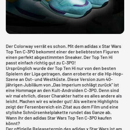
Der Colorway verrät es schon. Mit dem adidas x Star Wars
Top Ten C-3PO bekommt einer der beliebtesten Figuren
einen perfekt abgestimmten Sneaker. Der Top Ten Hi
passt einfach richtig gut zu C-3PO!
Ursprünglich wurde der Top Ten Hi nur von den besten
Spielern der Liga getragen, dann eroberte er die Hip-Hop-
Szene an Ost- und Westküste. Diese Version zum 40-
jährigen Jubiläum von „Das Imperium schlägt zurück“ ist
eine Hommage an den Kult-Androiden C-3PO. Denn sind
wir mal ehrlich, dieser Charakter hatte es alles andere als
leicht. Machen wir es wieder gut! Als weitere Highlights
zeigt der Fersenbereich ein Zitat aus dem Film und eine
stylishe Schnürsenkelplakette rundet das Ganze ab.
Wann ihr den adidas Star Wars Top Ten C-3PO kaufen
könnt?
Der offizielle Releasetermin des
adidas x Star Wars
ist am