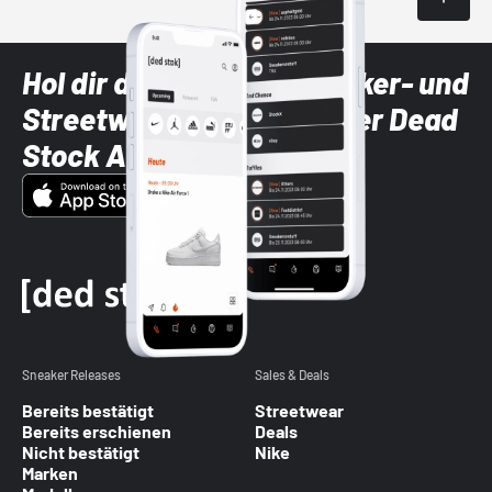
Hol dir die neuesten Sneaker- und
Streetwear-Brands mit der Dead
Stock App
Sneaker Releases
Sales & Deals
Bereits bestätigt
Streetwear
Bereits erschienen
Deals
Nicht bestätigt
Nike
Marken