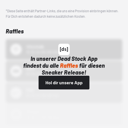
*Diese Seite enthält Partner-Links, die uns eine Provision einbringen können.
Für Dich entstehen dadurch keine zusätzlichen Kosten.
Raffles
43einhalb
15.10.24 00:00 Uhr
In unserer Dead Stock App
findest du alle
Raffles
für diesen
Bstn
Sneaker Release!
01.10.22 00:00 Uhr
Hol dir unsere App
Nike
01.10.22 00:00 Uhr
Adidas
01.10.22 00:00 Uhr