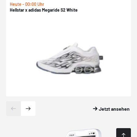
Heute - 00:00 Uhr
H
Hellstar x adidas Megaride S2 White
N
Jetzt ansehen