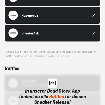
Hypeneedz
SneakerAsk
*Diese Seite enthält Partner-Links, die uns eine Provision einbringen können.
Für Dich entstehen dadurch keine zusätzlichen Kosten.
Raffles
43einhalb
15.10.24 00:00 Uhr
In unserer Dead Stock App
findest du alle
Raffles
für diesen
Bstn
Sneaker Release!
01.10.22 00:00 Uhr