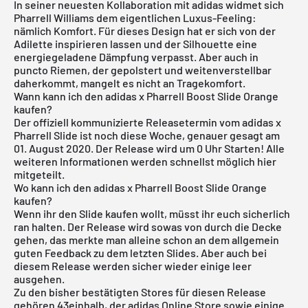
In seiner neuesten Kollaboration mit adidas widmet sich
Pharrell Williams dem eigentlichen Luxus-Feeling:
nämlich Komfort. Für dieses Design hat er sich von der
Adilette inspirieren lassen und der Silhouette eine
energiegeladene Dämpfung verpasst. Aber auch in
puncto Riemen, der gepolstert und weitenverstellbar
daherkommt, mangelt es nicht an Tragekomfort.
Wann kann ich den adidas x Pharrell Boost Slide Orange
kaufen?
Der offiziell kommunizierte Releasetermin vom adidas x
Pharrell Slide ist noch diese Woche, genauer gesagt am
01. August 2020. Der Release wird um 0 Uhr Starten! Alle
weiteren Informationen werden schnellst möglich hier
mitgeteilt.
Wo kann ich den adidas x Pharrell Boost Slide Orange
kaufen?
Wenn ihr den Slide kaufen wollt, müsst ihr euch sicherlich
ran halten. Der Release wird sowas von durch die Decke
gehen, das merkte man alleine schon an dem allgemein
guten Feedback zu dem letzten Slides. Aber auch bei
diesem Release werden sicher wieder einige leer
ausgehen.
Zu den bisher bestätigten Stores für diesen Release
gehören 43einhalb, der
adidas Online Store
sowie einige