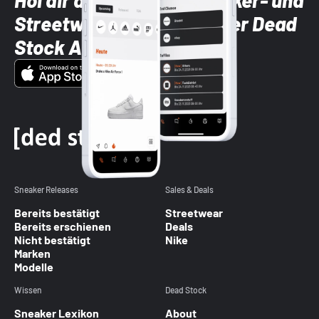
Hol dir die neuesten Sneaker- und
Streetwear-Brands mit der Dead
Stock App
Sneaker Releases
Sales & Deals
Bereits bestätigt
Streetwear
Bereits erschienen
Deals
Nicht bestätigt
Nike
Marken
Modelle
Wissen
Dead Stock
Sneaker Lexikon
About