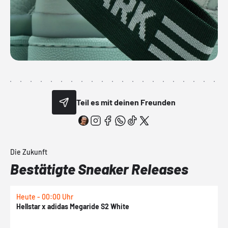
Teil es mit deinen Freunden
Die Zukunft
Bestätigte Sneaker Releases
Heute - 00:00 Uhr
H
Hellstar x adidas Megaride S2 White
N