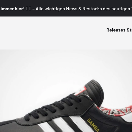
mmer hier! 👇🏼 –
Alle wichtigen News & Restocks des heutigen T
Releases
St