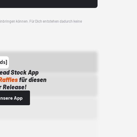
 einbringen können. Für Dich entstehen dadurch keine
Dead Stock App
Raffles
für diesen
 Release!
 unsere App