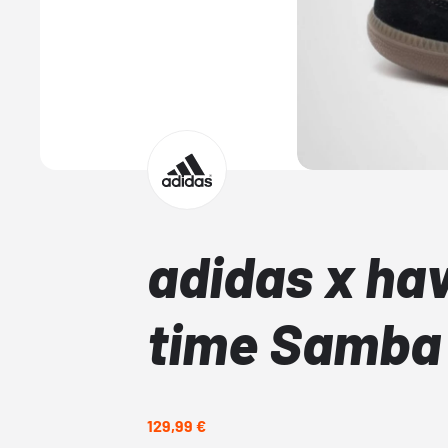
adidas x ha
time Samba
129,99 €