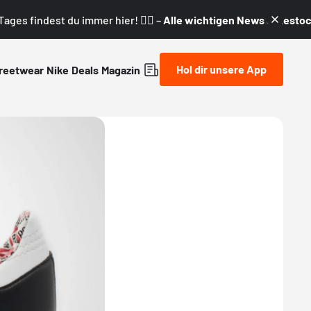
ages findest du immer hier! 👇🏼 –
Alle wichtigen News & Restock
Hol dir unsere App
reetwear
Nike
Deals
Magazin