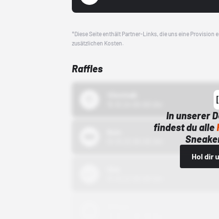
*Diese Seite enthält Partner-Links, die uns eine Provision
zusätzlichen Kosten.
Raffles
43einhalb
15.10.24 00:00 Uhr
In unserer 
findest du alle
Bstn
Sneaker
01.10.22 00:00 Uhr
Hol dir
Nike
01.10.22 00:00 Uhr
Adidas
01.10.22 00:00 Uhr