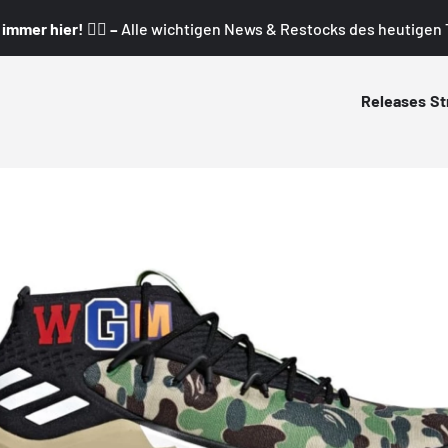
mmer hier! 👇🏼 –
Alle wichtigen News & Restocks des heutigen T
Releases
St