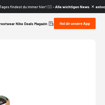
ages findest du immer hier! 👇🏼 –
Alle wichtigen News & Restock
Hol dir unsere App
reetwear
Nike
Deals
Magazin