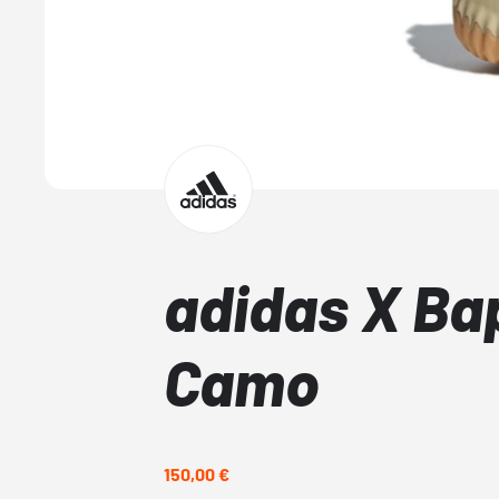
adidas X Ba
Camo
150,00 €