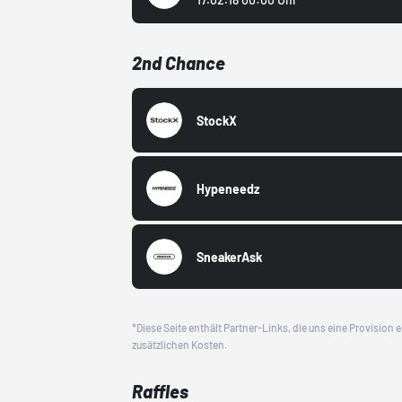
2nd Chance
StockX
Hypeneedz
SneakerAsk
*Diese Seite enthält Partner-Links, die uns eine Provision
zusätzlichen Kosten.
Raffles