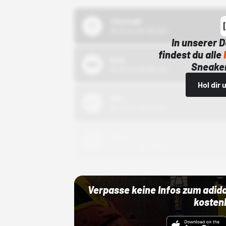
43einhalb
15.10.24 00:00 Uhr
In unserer 
findest du alle
Bstn
Sneaker
01.10.22 00:00 Uhr
Hol dir
Nike
01.10.22 00:00 Uhr
Adidas
01.10.22 00:00 Uhr
Verpasse keine Infos zum adid
kosten