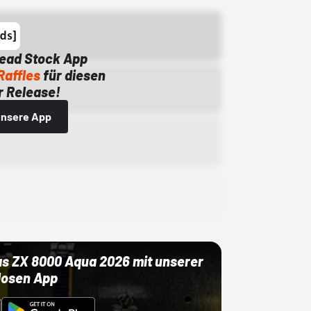
Dead Stock App
Raffles
für diesen
 Release!
 unsere App
as ZX 8000 Aqua 2026 mit unserer
losen App