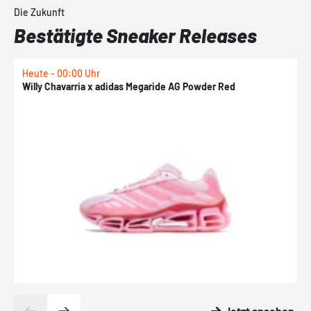
Die Zukunft
Bestätigte Sneaker Releases
Heute - 00:00 Uhr
H
Willy Chavarria x adidas Megaride AG Powder Red
a
Jetzt ansehen