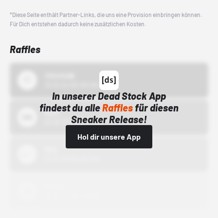
*Diese Seite enthält Partner-Links, die uns eine Provision einbringen können.
Für Dich entstehen dadurch keine zusätzlichen Kosten.
Raffles
43einhalb
15.10.24 00:00 Uhr
In unserer Dead Stock App
findest du alle
Raffles
für diesen
Bstn
Sneaker Release!
01.10.22 00:00 Uhr
Hol dir unsere App
Nike
01.10.22 00:00 Uhr
Adidas
01.10.22 00:00 Uhr