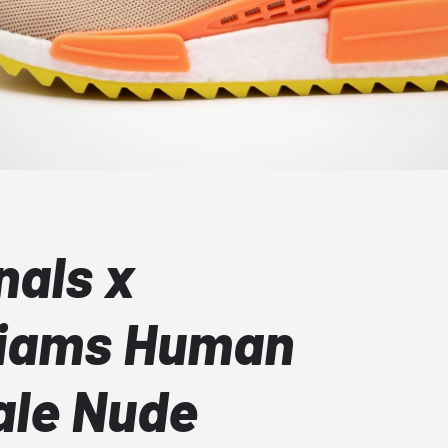
nals x
lliams Human
ale Nude