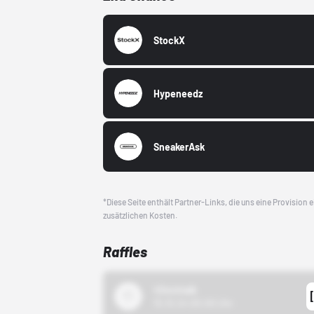
StockX
Hypeneedz
SneakerAsk
*Diese Seite enthält Partner-Links, die uns eine Provision
zusätzlichen Kosten.
Raffles
43einhalb
15.10.24 00:00 Uhr