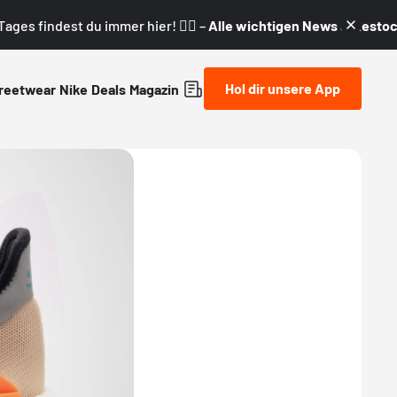
ages findest du immer hier! 👇🏼 –
Alle wichtigen News & Restock
Hol dir unsere App
reetwear
Nike
Deals
Magazin