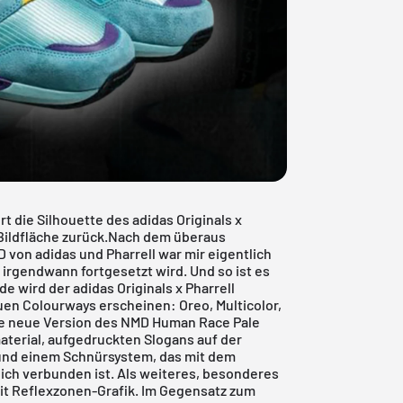
t die Silhouette des adidas Originals x
 Bildfläche zurück.Nach dem überaus
D
von adidas und Pharrell war mir eigentlich
irgendwann fortgesetzt wird. Und so ist es
ird der adidas Originals x Pharrell
uen Colourways erscheinen: Oreo, Multicolor,
.Die neue Version des NMD Human Race Pale
terial, aufgedruckten Slogans auf der
und einem Schnürsystem, das mit dem
eich verbunden ist. Als weiteres, besonderes
it Reflexzonen-Grafik. Im Gegensatz zum