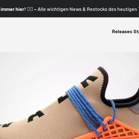
mmer hier! 👇🏼 –
Alle wichtigen News & Restocks des heutigen T
Releases
St