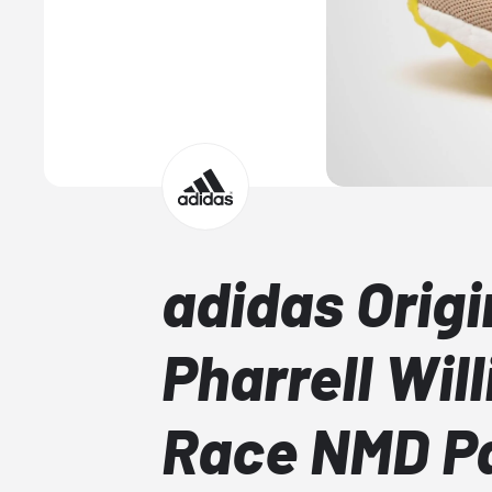
adidas Origi
Pharrell Wi
Race NMD P