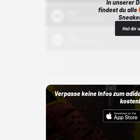
In unserer 
findest du alle
Bstn
Sneaker
01.10.22 00:00 Uhr
Hol dir
Nike
01.10.22 00:00 Uhr
Adidas
01.10.22 00:00 Uhr
Verpasse keine Infos zum adid
kosten