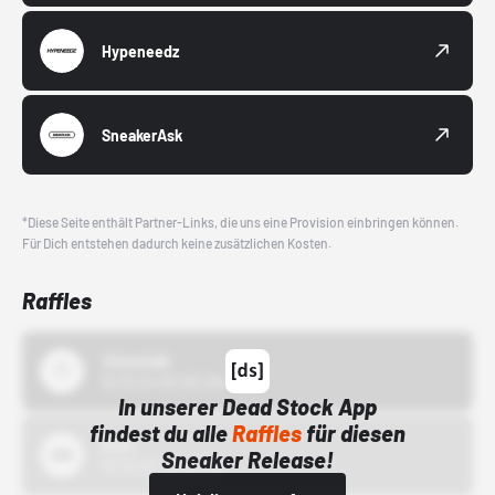
Hypeneedz
SneakerAsk
*Diese Seite enthält Partner-Links, die uns eine Provision einbringen können.
Für Dich entstehen dadurch keine zusätzlichen Kosten.
Raffles
43einhalb
15.10.24 00:00 Uhr
In unserer Dead Stock App
findest du alle
Raffles
für diesen
Bstn
Sneaker Release!
01.10.22 00:00 Uhr