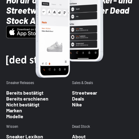
Hol dir die neuesten Sneaker- und
Streetwear-Brands mit der Dead
Stock App
Sneaker Releases
Sales & Deals
Bereits bestätigt
Streetwear
Bereits erschienen
Deals
Nicht bestätigt
Nike
Marken
Modelle
Wissen
Dead Stock
Sneaker Lexikon
About