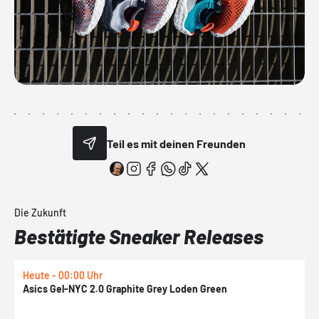
Teil es mit deinen Freunden
Die Zukunft
Bestätigte Sneaker Releases
Heute - 00:00 Uhr
H
Asics Gel-NYC 2.0 Graphite Grey Loden Green
A