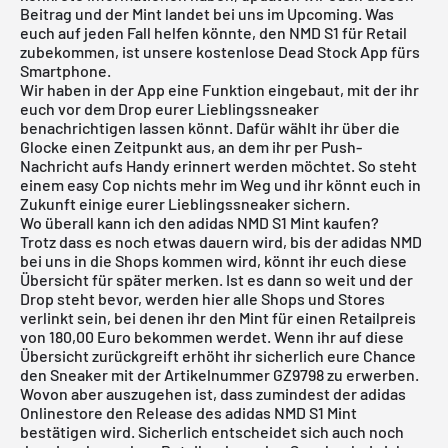
Beitrag und der Mint landet bei uns im Upcoming. Was
euch auf jeden Fall helfen könnte, den NMD S1 für Retail
zubekommen, ist unsere
kostenlose Dead Stock App
fürs
Smartphone.
Wir haben in der App eine Funktion eingebaut, mit der ihr
euch vor dem Drop eurer Lieblingssneaker
benachrichtigen lassen könnt. Dafür wählt ihr über die
Glocke einen Zeitpunkt aus, an dem ihr per Push-
Nachricht aufs Handy erinnert werden möchtet. So steht
einem easy Cop nichts mehr im Weg und ihr könnt euch in
Zukunft einige eurer Lieblingssneaker sichern.
Wo überall kann ich den adidas NMD S1 Mint kaufen?
Trotz dass es noch etwas dauern wird, bis der adidas NMD
bei uns in die Shops kommen wird, könnt ihr euch diese
Übersicht für später merken. Ist es dann so weit und der
Drop steht bevor, werden hier alle Shops und Stores
verlinkt sein, bei denen ihr den Mint für einen Retailpreis
von 180,00 Euro bekommen werdet. Wenn ihr auf diese
Übersicht zurückgreift erhöht ihr sicherlich eure Chance
den Sneaker mit der Artikelnummer GZ9798 zu erwerben.
Wovon aber auszugehen ist, dass zumindest der adidas
Onlinestore den Release des adidas NMD S1 Mint
bestätigen wird. Sicherlich entscheidet sich auch noch