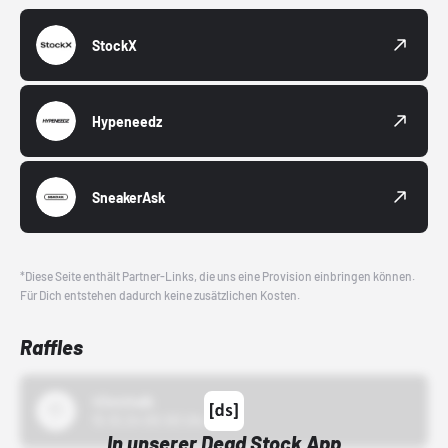
StockX
Hypeneedz
SneakerAsk
*Diese Seite enthält Partner-Links, die uns eine Provision einbringen können.
Für Dich entstehen dadurch keine zusätzlichen Kosten.
Raffles
43einhalb
15.10.24 00:00 Uhr
In unserer Dead Stock App