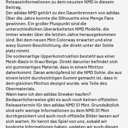
Releaseinformationen zu dem neusten NMD in diesem
Beitrag.
Der
adidas NMD
gehört zu den Dauerbrennern von adidas.
Über die Jahre konnte die Silhouette eine Menge Fans
gewinnen. Ein großer Pluspunkt sind die
unterschiedlichen überarbeiteten NMD Modelle, die
immer wieder über die letzten Jahre herausgekommen
sind. Bei dem neuen Mint Colorway erwartet und eine
wavy Gummi-Beschichtung, die direkt unter der Sohle
platz nimmt.
Die sockenartige Upperkonstruktion besteht aus einer
Mesh-Basis in Grau/Beige. Direkt darunter befindet sich
ein gummiartiges Material, dass in einem Mintton
daherkommt. Daran anknüpfend ist die NMD Sohle, die aus
einem leicht durchsichtigen Gummi gemacht ist, dass in
dem gleichen Mintton designt wurde, wie Teile des
Obermaterials.
Wann kann ich den adidas Sneaker kaufen?
Bedauerlicherweise gibt es auch noch keinen offiziellen
Releasetermin für den adidas NMD S1 Mint. Grundsätzlich
sind sehr wenige Informationen zu dem NMD S1 Mint
durchgesickert und auch noch offizielle Bilder lassen auf
sich warten. Ihr kennt das Spiel von uns, sobald wir
konkrete Informationen haben, updaten wir euch diesen