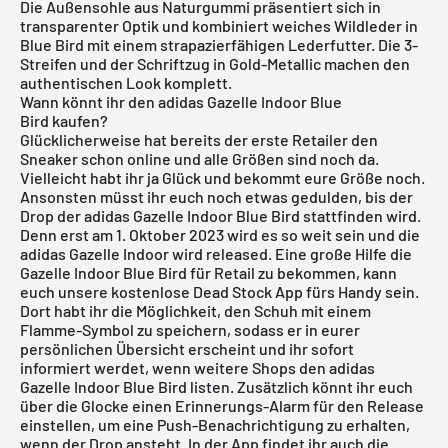
Die Außensohle aus Naturgummi präsentiert sich in
transparenter Optik und kombiniert weiches Wildleder in
Blue Bird mit einem strapazierfähigen Lederfutter. Die 3-
Streifen und der Schriftzug in Gold-Metallic machen den
authentischen Look komplett.
Wann könnt ihr den adidas Gazelle Indoor Blue
Bird kaufen?
Glücklicherweise hat bereits der erste Retailer den
Sneaker schon online und alle Größen sind noch da.
Vielleicht habt ihr ja Glück und bekommt eure Größe noch.
Ansonsten müsst ihr euch noch etwas gedulden, bis der
Drop der adidas Gazelle Indoor Blue Bird stattfinden wird.
Denn erst am 1. Oktober 2023 wird es so weit sein und die
adidas Gazelle Indoor wird released. Eine große Hilfe die
Gazelle Indoor Blue Bird für Retail zu bekommen, kann
euch unsere
kostenlose Dead Stock App
fürs Handy sein.
Dort habt ihr die Möglichkeit, den Schuh mit einem
Flamme-Symbol zu speichern, sodass er in eurer
persönlichen Übersicht erscheint und ihr sofort
informiert werdet, wenn weitere Shops den adidas
Gazelle Indoor Blue Bird listen. Zusätzlich könnt ihr euch
über die Glocke einen Erinnerungs-Alarm für den Release
einstellen, um eine Push-Benachrichtigung zu erhalten,
wenn der Drop ansteht. In der App findet ihr auch die