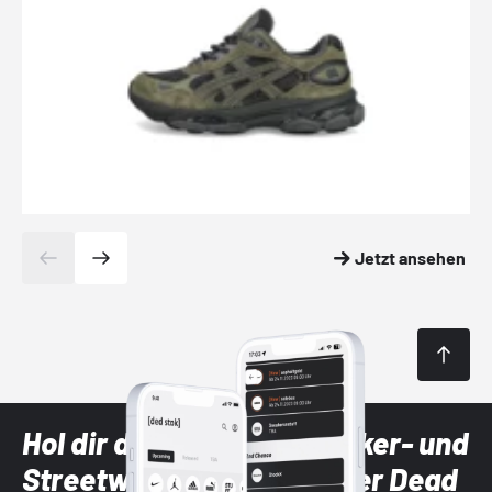
Jetzt ansehen
Hol dir die neuesten Sneaker- und
Streetwear-Brands mit der Dead