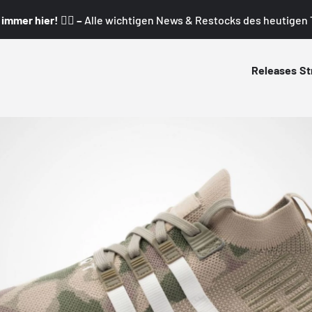
mmer hier! 👇🏼 –
Alle wichtigen News & Restocks des heutigen T
Releases
St