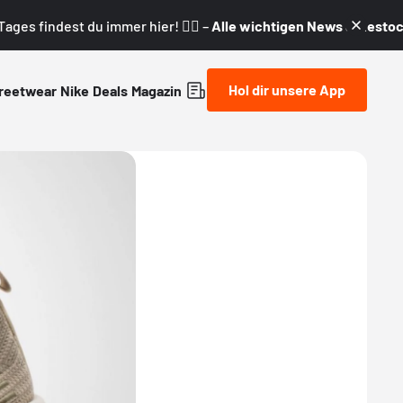
ages findest du immer hier! 👇🏼 –
Alle wichtigen News & Restock
Hol dir unsere App
reetwear
Nike
Deals
Magazin