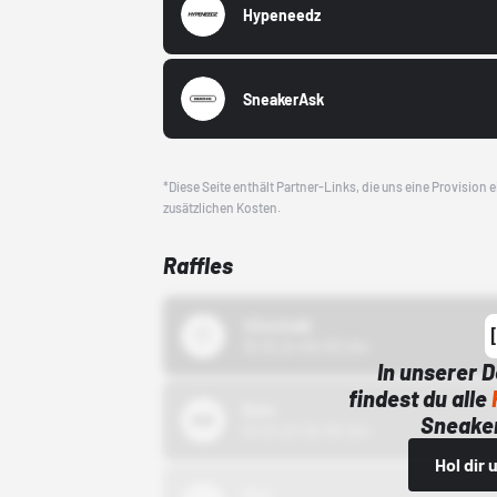
Hypeneedz
SneakerAsk
*Diese Seite enthält Partner-Links, die uns eine Provision
zusätzlichen Kosten.
Raffles
43einhalb
15.10.24 00:00 Uhr
In unserer 
findest du alle
Bstn
Sneaker
01.10.22 00:00 Uhr
Hol dir
Nike