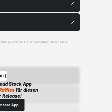
 einbringen können. Für Dich entstehen dadurch keine
Dead Stock App
Raffles
für diesen
 Release!
 unsere App