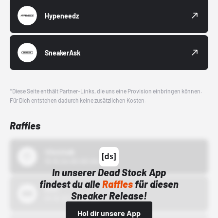
Hypeneedz
SneakerAsk
*Diese Seite enthält Partner-Links, die uns eine Provision einbringen können.
Für Dich entstehen dadurch keine zusätzlichen Kosten.
Raffles
43einhalb
15.10.24 00:00 Uhr
In unserer Dead Stock App
findest du alle
Raffles
für diesen
Bstn
Sneaker Release!
01.10.22 00:00 Uhr
Hol dir unsere App