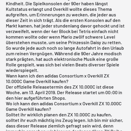
Kindheit. Die Spielkonsolen der 90er haben längst
Kultstatus erlangt und Overkill wollte dieses Thema
aufgreifen, um Erinnerungen zu wecken, die jeder aus
dieser Zeit in sich trägt. Als die ersten Konsolen auf den
Markt kamen, hat jeder stundenlang davor gehockt und ist
verzweifelt, wenn der 4er Block bei Tetris einfach nicht
kommen wollte oder wenn Mario zwölf schwere Level
überstehen musste, um seine Prinzessin Daisy zu retten.
So wurde jede auch noch so lange Autofahrt in den Urlaub
zum reinen Vergnügen. Während die 90er Jahre modisch
stark prägten, hat auch elektronische Musik eine große
Rolle gespielt, was sich bei vielen Beats diverser Spiele
wiederspiegelt.
Wann kann ich den adidas Consortium x Overkill ZX
10.000C Game Overkill kaufen?
Der offizielle Releasetermin des ZX 10.000C ist diese
Woche, am 13. April 2019. Der Release startet um 00:00 in
den hier aufgeführten Shops.
Wo ich kann den adidas Consortium x Overkill ZX 10.000C
Game Overkill kaufen?
Solltet ihr wirklich planen den ZX 10.000C zu kaufen,
solltet ihr euch mächtig ins Zeug legen. Ich bin mir sicher,
dass dieser Release ziemlich gefragt sein wird, denn