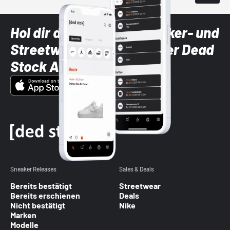
Hol dir die neuesten Sneaker- und
Streetwear-Brands mit der Dead
Stock App
Sneaker Releases
Sales & Deals
Bereits bestätigt
Streetwear
Bereits erschienen
Deals
Nicht bestätigt
Nike
Marken
Modelle