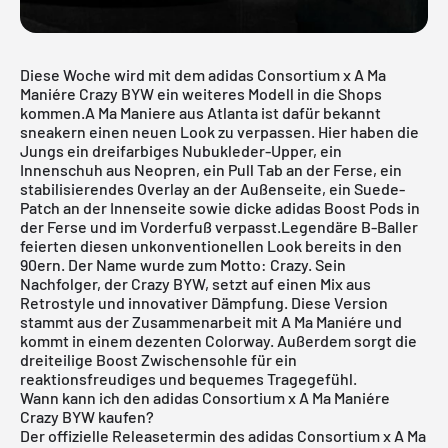
Diese Woche wird mit dem
adidas Consortium x A Ma
Maniére Crazy BYW
ein weiteres Modell in die Shops
kommen.A Ma Maniere aus Atlanta ist dafür bekannt
sneakern einen neuen Look zu verpassen. Hier haben die
Jungs ein dreifarbiges Nubukleder-Upper, ein
Innenschuh aus Neopren, ein Pull Tab an der Ferse, ein
stabilisierendes Overlay an der Außenseite, ein Suede-
Patch an der Innenseite sowie dicke adidas Boost Pods in
der Ferse und im Vorderfuß verpasst.Legendäre B-Baller
feierten diesen unkonventionellen Look bereits in den
90ern. Der Name wurde zum Motto: Crazy. Sein
Nachfolger, der Crazy BYW, setzt auf einen Mix aus
Retrostyle und innovativer Dämpfung. Diese Version
stammt aus der Zusammenarbeit mit A Ma Maniére und
kommt in einem dezenten Colorway. Außerdem sorgt die
dreiteilige Boost Zwischensohle für ein
reaktionsfreudiges und bequemes Tragegefühl.
Wann kann ich den adidas Consortium x A Ma Maniére
Crazy BYW kaufen?
Der offizielle Releasetermin des adidas Consortium x A Ma