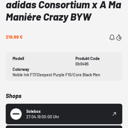
adidas Consortium x A Ma
Maniére Crazy BYW
219,99 €
Modell
Produkt Code
Bb9486
Colorway
Noble Ink F17/Deepest Purple F10/Core Black Men
Shops
Solebox
27.04.19 00:00 Uhr