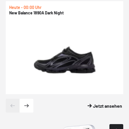
Heute - 00:00 Uhr
H
New Balance 1890A Dark Night
A
Jetzt ansehen