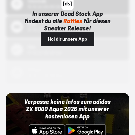
43einhalb
15.10.24 00:00 Uhr
In unserer Dead Stock App
findest du alle
Raffles
für diesen
Bstn
Sneaker Release!
01.10.22 00:00 Uhr
Hol dir unsere App
Nike
01.10.22 00:00 Uhr
Adidas
01.10.22 00:00 Uhr
Verpasse keine Infos zum adidas
ZX 8000 Aqua 2026 mit unserer
kostenlosen App