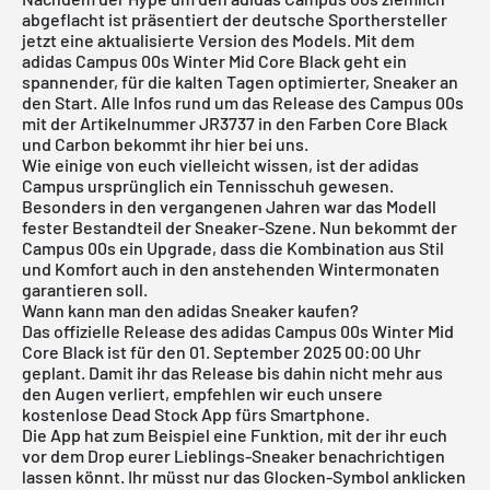
abgeflacht ist präsentiert der deutsche Sporthersteller
jetzt eine aktualisierte Version des Models. Mit dem
adidas Campus 00s Winter Mid Core Black geht ein
spannender, für die kalten Tagen optimierter, Sneaker an
den Start. Alle Infos rund um das Release des Campus 00s
mit der Artikelnummer JR3737 in den Farben Core Black
und Carbon bekommt ihr hier bei uns.
Wie einige von euch vielleicht wissen, ist der
adidas
Campus
ursprünglich ein Tennisschuh gewesen.
Besonders in den vergangenen Jahren war das Modell
fester Bestandteil der Sneaker-Szene. Nun bekommt der
Campus 00s ein Upgrade, dass die Kombination aus Stil
und Komfort auch in den anstehenden Wintermonaten
garantieren soll.
Wann kann man den adidas Sneaker kaufen?
Das offizielle Release des adidas Campus 00s Winter Mid
Core Black ist für den 01. September 2025 00:00 Uhr
geplant. Damit ihr das Release bis dahin nicht mehr aus
den Augen verliert, empfehlen wir euch unsere
kostenlose
Dead Stock App
fürs Smartphone.
Die App hat zum Beispiel eine Funktion, mit der ihr euch
vor dem Drop eurer Lieblings-Sneaker benachrichtigen
lassen könnt. Ihr müsst nur das Glocken-Symbol anklicken