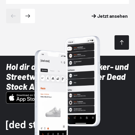
Jetzt ansehen
Hol dir die neuesten Sneaker- und
Streetwear-Brands mit der Dead
Stock App