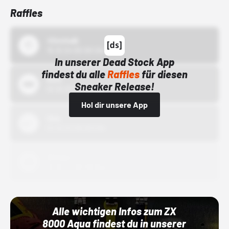
Raffles
43einhalb
15.10.24 00:00 Uhr
In unserer Dead Stock App
findest du alle
Raffles
für diesen
Bstn
Sneaker Release!
01.10.22 00:00 Uhr
Hol dir unsere App
Nike
01.10.22 00:00 Uhr
Adidas
01.10.22 00:00 Uhr
Alle wichtigen Infos zum ZX
8000 Aqua findest du in unserer