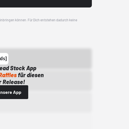
 einbringen können. Für Dich entstehen dadurch keine
Dead Stock App
Raffles
für diesen
 Release!
 unsere App