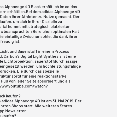
as
Alphaedge 4D Black erhältlich im adidas
lern erhältlich.Bei dem adidas Alphaedge 4D
 Daten ihrer Athleten zu Nutze gemacht. Der
laufen, um sich in ihrer Disziplin zu
rial kommt mit strategisch platzierten
rs beanspruchten Bereichen optimalen Halt
ie einteilige Zwischensohle, die dank ihrer
freudig ist.
 Licht und Sauerstoff in einem Prozess
. Carbon‘s Digital Light Synthesis ist eine
le Lichtprojektion, sauerstoffdurchlässige
 eingesetzt werden, um hochleistungsfähige
drucken. Die durch das spezielle
ruktur sorgt für eine reaktionsstarke
Fuß von jeder Seite absorbiert und als
//www.youtube.com/watch?
ack kaufen?
 adidas Alphaedge 4D ist am 31. Mai 2019. Der
ührten Shops statt. Alle weiteren Stores
pp Newsletter.
k kaufen?