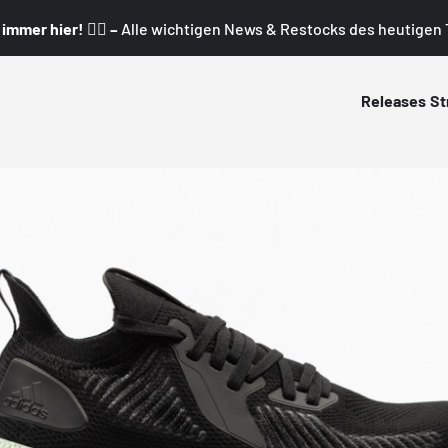
mmer hier! 👇🏼 –
Alle wichtigen News & Restocks des heutigen T
Releases
St