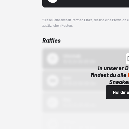
*Diese Seite enthält Partner-Links, die uns eine Provision
zusätzlichen Kosten.
Raffles
43einhalb
15.10.24 00:00 Uhr
In unserer 
findest du alle
Bstn
Sneaker
01.10.22 00:00 Uhr
Hol dir
Nike
01.10.22 00:00 Uhr
Adidas
01.10.22 00:00 Uhr