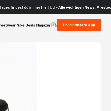
ages findest du immer hier! 👇🏼 –
Alle wichtigen News & Restock
Hol dir unsere App
reetwear
Nike
Deals
Magazin