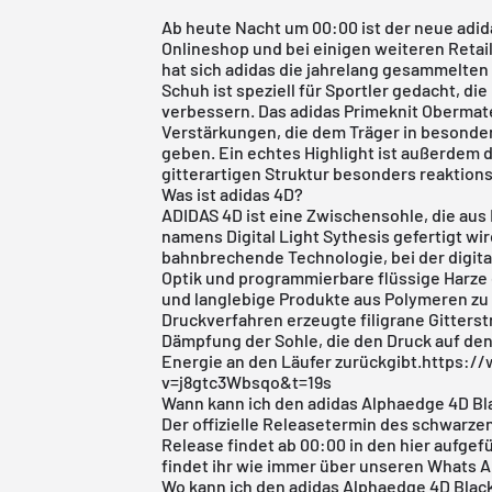
Ab heute Nacht um 00:00 ist der neue
adid
Onlineshop und bei einigen weiteren Retai
hat sich adidas die jahrelang gesammelten
Schuh ist speziell für Sportler gedacht, die 
verbessern. Das adidas Primeknit Obermate
Verstärkungen, die dem Träger in besonde
geben. Ein echtes Highlight ist außerdem d
gitterartigen Struktur besonders reaktions
Was ist adidas 4D?
ADIDAS 4D ist eine Zwischensohle, die aus
namens Digital Light Sythesis gefertigt wird
bahnbrechende Technologie, bei der digita
Optik und programmierbare flüssige Harze
und langlebige Produkte aus Polymeren zu 
Druckverfahren erzeugte filigrane Gitterst
Dämpfung der Sohle, die den Druck auf den 
Energie an den Läufer zurückgibt.https:
v=j8gtc3Wbsqo&t=19s
Wann kann ich den adidas Alphaedge 4D Bl
Der offizielle Releasetermin des schwarzen
Release findet ab 00:00 in den hier aufgef
findet ihr wie immer über unseren Whats A
Wo kann ich den adidas Alphaedge 4D Blac