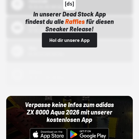
43einhalb
15.10.24 00:00 Uhr
In unserer Dead Stock App
findest du alle
Raffles
für diesen
Bstn
Sneaker Release!
01.10.22 00:00 Uhr
Hol dir unsere App
Nike
01.10.22 00:00 Uhr
Adidas
01.10.22 00:00 Uhr
Verpasse keine Infos zum adidas
ZX 8000 Aqua 2026 mit unserer
kostenlosen App