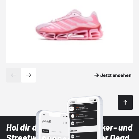
Jetzt ansehen
Hol dir die neuesten Sneaker- und
Streetwear-Brands mit der Dead