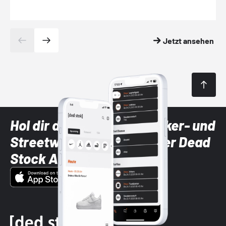
Jetzt ansehen
Hol dir die neuesten Sneaker- und
Streetwear-Brands mit der Dead
Stock App