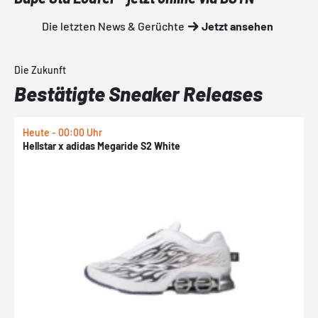
Die letzten News & Gerüchte
Jetzt ansehen
Die Zukunft
Bestätigte Sneaker Releases
Heute - 00:00 Uhr
H
Hellstar x adidas Megaride S2 White
N