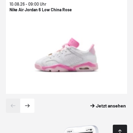
10.08.26 - 09:00 Uhr
1
Nike Air Jordan 6 Low China Rose
N
Jetzt ansehen