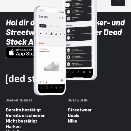
Hol dir die neuesten Sneaker- und
Streetwear-Brands mit der Dead
Stock App
Sneaker Releases
Sales & Deals
Bereits bestätigt
Streetwear
Bereits erschienen
Deals
Nicht bestätigt
Nike
Marken