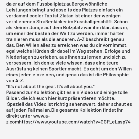
da er auf dem Fussballplatz außergewöhnliche
Leistungen bringt und abseits des Platzes einfach ein
verdammt cooler Typ ist.Zlatan ist einer der wenigen
verbliebenen Straßenkicker im Fussballgeschäft. Schon
als kleiner Junge auf dem Bolzplatz war ihm klar, dass er,
um einer der besten der Welt zu werden, immer härter
trainieren muss als die anderen.
A-Z
beschreibt genau
das. Den Willen alles zu erreichen was du dir vornimmst,
egal welche Hürden dir dabei im Weg stehen. Erfolge und
Niederlagen zu erleben, aus ihnen zu lernen und sich zu
verbessern. Ich denke viele wissen, dass eine teure
Ausrüstung keinen Sportler macht. Es geht um den Willen
eines jeden einzelnen, und genau das ist die Philosophie
von A-Z.
"It's not about the gear. It's all about you."
Passend zur Kollektion gibt es ein Video und einige tolle
Bilder, die ich euch hier kurz präsentieren möchte.
Speziell das Video ist richtig sehenswert, daher schaut es
auf jeden Fall mal an.Die gesamte Kollektion findet ihr
direkt unter
www.a-
z.com
https://www.youtube.com/watch?v=GGP_eLasp74