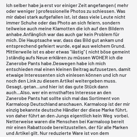
Ich selber habe ja erst vor einiger Zeit angefangen ( mehr
oder weniger ) professionelle Photos zu schiessen. Was
mir dabei stark aufgefallen ist, ist dass viele Leute nicht
immer Schuhe oder das Photo an sich feiern, sondern
teilweise auch meine Klamotten die ich auf den Bildern
anhabe.Anfänglich war das auch gar kein Problem für
mich. Die Hauptsache war, dass das Bild gut ankam und
entsprechend gefeiert wurde, egal aus welchem Grund.
Mittlerweile ist es aber etwas "lästig" ( nicht böse gemeint
) ständig aufs Neue erklären zu müssen WOHER ich die
Zanerobe Pants habe.Deswegen habe ich mich
entschieden mal einen kleinen Beitrag aufzusetzen, damit
etwaige Interessenten sich einlesen können und ich nur
noch den Link zu diesem Artikel weitergeben muss.
Gesagt, getan...und hier ist das gute Stück dann
auch...Also, wer ein ernsthaftes Interesse an den
Zanerobe Pants hat sollte sich mal das Sortiment von
Karmaloop Deutschland anschauen. Karmaloop ist der mir
einzig bekannte deutsche Händler der diese Marke führt,
von daher führt an den Jungs eigentlich kein Weg vorbei.
Netterweise waren die Menschen bei Karmaloop bereit
mir einen Rabattcode bereitzustellen, der für alle Marken
und Artikel gilt. Nur reduzierte Ware ist von dem