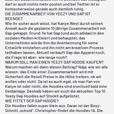
darf er auch nichts mehr posten und bei Twitter ist er
komischerweise gerade auch ziemlich ruhig.
DIE ZUSAMMENARBEIT VON YEEZY UND GAP IST
BEENDET
Wie ihr sicher auch wisst, hat Kanye West durch seinen
Anwalt auch die geplante 10 jährige Zusammenarbeit mit
Gap gekappt. Grund:Ye hat Gap (und auch adidas) in den
sozialen Medien kritisiert und behauptet, das
Unternehmen würde ihm die Anerkennung für seine
Entwürfe entziehen und ihn nicht am kreativen Prozess
teilhaben lassen. Aktuell verkauft Gap das Apparel noch,
die Frage ist aber: wie lange noch?
WARUM SOLL MAN EINEN YEEZY GAP HOODIE KAUFEN?
Warum machen wir dann diesen Beitrag? Naja, wie wir alle
wissen: das Ende einer Zusammenarbeit wird mit
Sicherheit die Resell Preise in die Höhe treiben, ob wir
wollen oder nicht. Da ist es auch egal, ob man Fan von
Kanye ist oder nicht, die Hoodies sind eventuell bald eine
Geldanlage. Deshalb haben wir euch die aktuellen Top 10
Yeezy Gap Hoodies auf StockX aufgelistet.
WIE FITTET DER GAP HOODIE?
Die Hoodies fallen super klein aus. Daran ist der Boxy-
Schnitt „schuld". Christopher findet die Hoodies 1A. Die