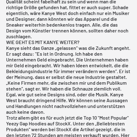
Qualität scheint fabelhaft zu sein und wenn man die
richtige Größe gefunden hat, fittet er auch super. Schade
eigentlich, wäre Kanye West doch einfach nur ein Musiker
und Designer, dann könnten wir das Apparel und die
Sneaker weiterhin bedenkenlos tragen. Alle, die das
Design vom Künstler trennen können, sollten daher noch
zuschlagen.
WIE GEHT ES MIT KANYE WEITER?
Kanye sieht das Ganze „gelassen“ was die Zukunft angeht.
Er sagt dazu: "Es ist in Ordnung. Ich habe den
Unternehmen Geld eingebracht. Die Unternehmen haben
mir Geld eingebracht. Wir haben Ideen entwickelt, die die
Bekleidungsindustrie für immer verändern werden“. Er ist
der Meinung, dass er selbst die neue Industrie gestaltet.
„Keine Firmen mehr, die zwischen mir und dem Publikum
stehen“, sagt er. Wir haben die Schnauze ziemlich voll.
Egal, wie gut seine Designs sind, oder die Musik. Kanye
West braucht dringend Hilfe. Wir können seine Aussagen
und Handlungen nicht nachvollziehen und unterstützen
auch keine davon.
Trotz allem gibt es für euch jetzt die Top 10 "Most Popular"
Yeezy Gap Hoodies auf StockX. Unter den „Beliebtesten
Produkten“ werden bei StockX die Artikel gezeigt, die in
den letzten 72 Stunden am meisten verkauft wurden. Hier