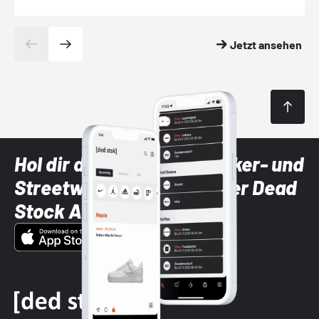
Jetzt ansehen
Hol dir die neuesten Sneaker- und
Streetwear-Brands mit der Dead
Stock App