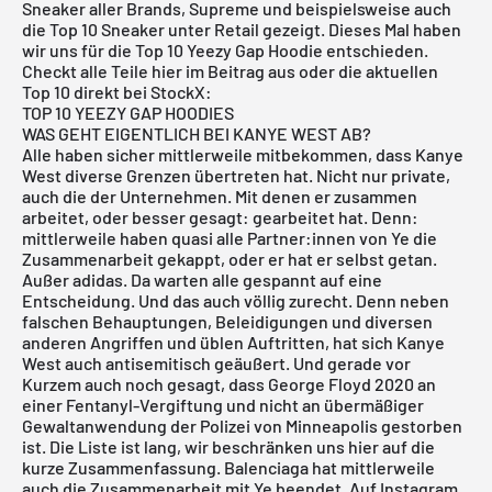
Sneaker
aller Brands, Supreme und beispielsweise auch
die Top 10
Sneaker unter Retail
gezeigt. Dieses Mal haben
wir uns für die Top 10 Yeezy Gap Hoodie entschieden.
Checkt alle Teile hier im Beitrag aus oder die aktuellen
Top 10 direkt bei StockX:
TOP 10 YEEZY GAP HOODIES
WAS GEHT EIGENTLICH BEI KANYE WEST AB?
Alle haben sicher mittlerweile mitbekommen, dass Kanye
West diverse Grenzen übertreten hat. Nicht nur private,
auch die der Unternehmen. Mit denen er zusammen
arbeitet, oder besser gesagt: gearbeitet hat. Denn:
mittlerweile haben quasi alle Partner:innen von Ye die
Zusammenarbeit gekappt, oder er hat er selbst getan.
Außer adidas. Da warten alle gespannt auf eine
Entscheidung. Und das auch völlig zurecht. Denn neben
falschen Behauptungen, Beleidigungen und diversen
anderen Angriffen und üblen Auftritten, hat sich Kanye
West auch antisemitisch geäußert. Und gerade vor
Kurzem auch noch gesagt, dass George Floyd 2020 an
einer Fentanyl-Vergiftung und nicht an übermäßiger
Gewaltanwendung der Polizei von Minneapolis gestorben
ist. Die Liste ist lang, wir beschränken uns hier auf die
kurze Zusammenfassung. Balenciaga hat mittlerweile
auch die Zusammenarbeit mit Ye beendet. Auf Instagram