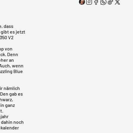
, dass
gibt es jetzt
 350 V2
pp
von
ück. Denn
eher an
 Auch, wenn
azzling Blue
ir nämlich
 Den gab es
chwarz,
ein ganz
t.
hjahr
 dahin noch
kalender