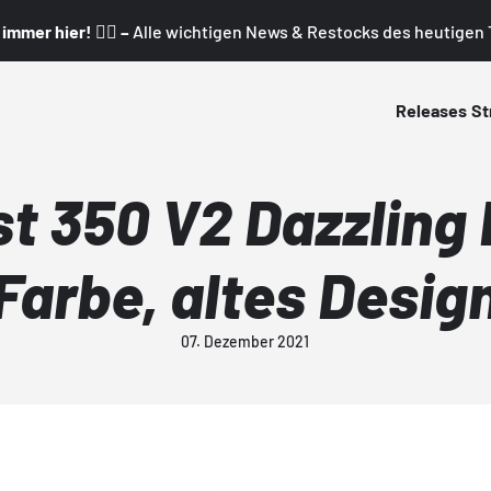
mmer hier! 👇🏼 –
Alle wichtigen News & Restocks des heutigen T
Releases
St
t 350 V2 Dazzling 
Farbe, altes Desig
07. Dezember 2021