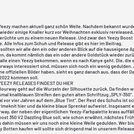
eezy machen aktuell ganz schön Welle. Nachdem bekannt wurde
 wieder einige Knaller kurz vor Weihnachten exklusiv rereleased, 
erüchte um zu einem neuen Release. Und zwar den Yeezy Boost
e. Alle Infos zum Schuh und Release gibt es hier im Beitrag.
sollten wir alle den ein oder anderen Blick auf die
hauseigene A
n, da kommt nämlich das ein oder andere Goldstück wieder zur
a alle einen Yeezy bekommen, wenn es nach Kanye geht. Die, die 
rways interessiert sind, müssen sich noch ein wenig gedulden.
ne offiziellen Bilder haben, sieht es ganz danach aus, dass der D
 2022 kommen soll.
EEZY RELEASES FINDEST DU HIER
ourway geht auf die Wurzeln der Silhouette zurück. Da finden w
mal knallblauen Streifen den guten alten Schriftzug „SPLY-350“.
al vor vier Jahren auf dem „
Blue Tint
“. Der Rest des Schuhs ist s
imeknit hier und da kleine blaue Sprenkel aufweist. Insgesamt 
way, der neben der eigentlichen Yeezy-Farbpalette krass auffäll
ost 350 V2 Dazzling Blue soll, wie schon erwähnt, nächstes Frü
 dahin müssen wir uns noch eine kleine Weile gedulden. Wer bis
 Botten kaufen will sollte sich dringend mal in
unserem Release