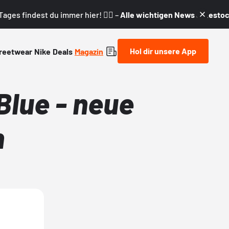
ages findest du immer hier! 👇🏼 –
Alle wichtigen News & Restock
Hol dir unsere App
reetwear
Nike
Deals
Magazin
Blue - neue
n