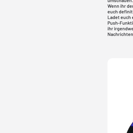
umschauen
Wenn ihr de
euch definit
Ladet euch 
Push-Funktio
ihr irgendwe
Nachrichtenf