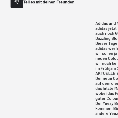
Teil es mit deinen Freunden
Adidas
und Y
adidas jetzt
auch noch G
Dazzling Blu
Dieser Tage 
adidas
werfe
wir sollen j
neuen Colou
wir noch kei
im Frühjahr
AKTUELLE Y
Der neue Col
auf dem dies
das letzte M
wobei das Pr
guter Colour
Der Yeezy Bo
kommen. Bis
andere Yeezy