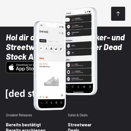
Hol dir die neuesten Sneaker- und
Streetwear-Brands mit der Dead
Stock App
Sneaker Releases
Sales & Deals
Bereits bestätigt
Streetwear
Bereits erschienen
Deals