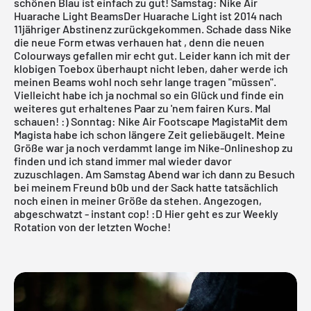
schönen Blau ist einfach zu gut!
Samstag: Nike Air
Huarache Light BeamsDer
Huarache Light
ist 2014 nach
11jähriger Abstinenz zurückgekommen. Schade dass Nike
die neue Form etwas verhauen hat , denn die neuen
Colourways gefallen mir echt gut. Leider kann ich mit der
klobigen Toebox
überhaupt nicht leben, daher werde ich
meinen Beams wohl noch sehr lange tragen "müssen".
Vielleicht habe ich ja nochmal so ein Glück und finde ein
weiteres gut erhaltenes Paar zu 'nem fairen Kurs. Mal
schauen! :)
Sonntag: Nike Air Footscape MagistaMit dem
Magista habe ich schon längere Zeit geliebäugelt. Meine
Größe war ja noch verdammt lange im Nike-Onlineshop zu
finden und ich stand immer mal wieder davor
zuzuschlagen. Am Samstag Abend war ich dann zu Besuch
bei meinem Freund
b0b
und der Sack hatte tatsächlich
noch einen in meiner Größe da stehen. Angezogen,
abgeschwatzt - instant cop! :D
Hier geht es zur Weekly
Rotation von der letzten Woche!