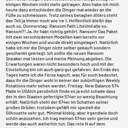
einigen Wochen nicht mehr getragen. Also habe ich mich
heute dazu entschieden die Dinger mal wieder an die
Füße zu schmeissen. Trotz seines betagten Alters steht
das Teil ja immer noch wie 'ne 1. Hoffentlich bleibt das
auch so.
Donnerstag: Ransom Path LiteUnd alle so:
Ransom?! Ja, ihr habt richtig gehört.
Ransom!
Das Paket
mit zwei verschiedenen Modellen kam bereits vor
einigen Wochen und wurde direkt eingelagert. Natürlich
habe ich mir die Dinger nicht selber gekauft sondern
geschenkt gekriegt. Ich sollte die neuen Ransom
Sneaker mal testen und meine Meinung abgeben. Die
Erwartungen waren nicht besonders hoch und mit der
Einstellung bin ich auch ganz gut gefahren. Am Ende des
Tages hatte ich die Ferse kaputt, was für euch bedeutet,
dass ihr die Dinger wohl in keiner der zukünftigen
Weekly
Rotations
mehr sehen werdet.
Freitag: New Balance 574
Made in USAIch persönlich finde es ja echt schade dass
der in den Staaten gefertigte 574er so wenig Beachtung
erhält. Natürlich steht der
574
er im Schatten seiner
großen Brüder, trotzdem gefällt mir speziell die
Silhouette sehr gut. Minimal klobig, aber irgendwie doch
schön anzusehen. Ich trag meinen 574er sehr gerne und
werde das auch weiterhin tun. Das rote N auf dem