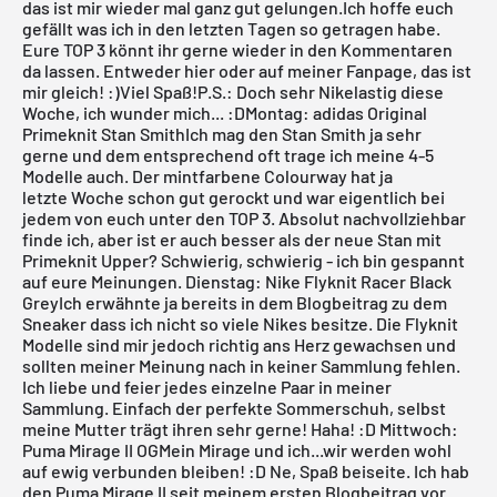
das ist mir wieder mal ganz gut gelungen.Ich hoffe euch
gefällt was ich in den letzten Tagen so getragen habe.
Eure TOP 3 könnt ihr gerne wieder in den Kommentaren
da lassen. Entweder hier oder auf meiner Fanpage, das ist
mir gleich! :)Viel Spaß!P.S.: Doch sehr Nikelastig diese
Woche, ich wunder mich... :D
Montag: adidas Original
Primeknit Stan SmithIch mag den
Stan Smith
ja sehr
gerne und dem entsprechend oft trage ich meine 4-5
Modelle auch. Der
mintfarbene Colourway
hat ja
letzte Woche schon gut gerockt und war eigentlich bei
jedem von euch unter den TOP 3. Absolut nachvollziehbar
finde ich, aber ist er auch besser als der neue Stan mit
Primeknit Upper? Schwierig, schwierig - ich bin gespannt
auf eure Meinungen.
Dienstag: Nike Flyknit Racer Black
GreyIch erwähnte ja bereits in dem
Blogbeitrag
zu dem
Sneaker dass ich nicht so viele Nikes besitze. Die
Flyknit
Modelle sind mir jedoch richtig ans Herz gewachsen und
sollten meiner Meinung nach in keiner Sammlung fehlen.
Ich liebe und feier jedes einzelne Paar in meiner
Sammlung. Einfach der perfekte Sommerschuh, selbst
meine Mutter trägt ihren sehr gerne! Haha! :D
Mittwoch:
Puma Mirage II OGMein Mirage und ich...wir werden wohl
auf ewig verbunden bleiben! :D Ne, Spaß beiseite. Ich hab
den Puma Mirage II seit meinem
ersten Blogbeitrag
vor