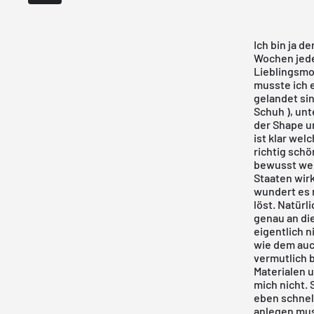
Ich bin ja d
Wochen jede
Lieblingsmod
musste ich 
gelandet sin
Schuh ), unt
der Shape u
ist klar wel
richtig schö
bewusst weil
Staaten wirk
wundert es 
löst. Natürl
genau an di
eigentlich n
wie dem auc
vermutlich b
Materialen u
mich nicht. 
eben schnell
anlegen muss