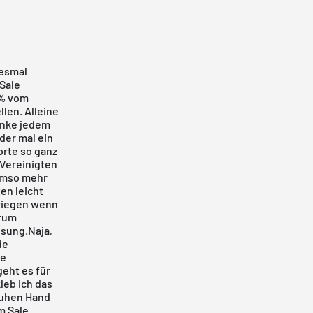
iesmal
Sale
0% vom
llen. Alleine
enke jedem
der mal ein
orte so ganz
 Vereinigten
 Umso mehr
en leicht
kriegen wenn
arum
ösung.Naja,
de
ie
geht es für
leb ich das
chuhen Hand
m Sale