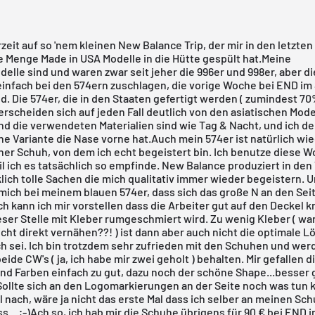
erzeit auf so 'nem kleinen New Balance Trip, der mir in den letzten
 Menge Made in USA Modelle in die Hütte gespült hat.Meine
elle sind und waren zwar seit jeher die 996er und 998er, aber d
einfach bei den 574ern zuschlagen, die vorige Woche
bei END im 
d. Die 574er, die in den Staaten gefertigt werden ( zumindest 7
erscheiden sich auf jeden Fall deutlich von den asiatischen Mode
nd die verwendeten Materialien sind wie Tag & Nacht, und ich d
che Variante die Nase vorne hat.Auch mein 574er ist natürlich wie
ner Schuh, von dem ich echt begeistert bin. Ich benutze diese W
 ich es tatsächlich so empfinde. New Balance produziert in den
lich tolle Sachen die mich qualitativ immer wieder begeistern.
mich bei meinem blauen 574er, dass sich das große N an den Seit
ich kann ich mir vorstellen dass die Arbeiter gut auf den Deckel 
eser Stelle mit Kleber rumgeschmiert wird. Zu wenig Kleber ( w
icht direkt vernähen??! ) ist dann aber auch nicht die optimale L
h sei. Ich bin trotzdem sehr zufrieden mit den Schuhen und wer
eide CW's ( ja, ich habe mir zwei geholt ) behalten. Mir gefallen d
nd Farben einfach zu gut, dazu noch der schöne Shape...besser 
Sollte sich an den Logomarkierungen an der Seite noch was tun k
 nach, wäre ja nicht das erste Mal dass ich selber an meinen S
... ;-)
Ach so, ich hab mir die Schuhe übrigens für 90 € bei END i