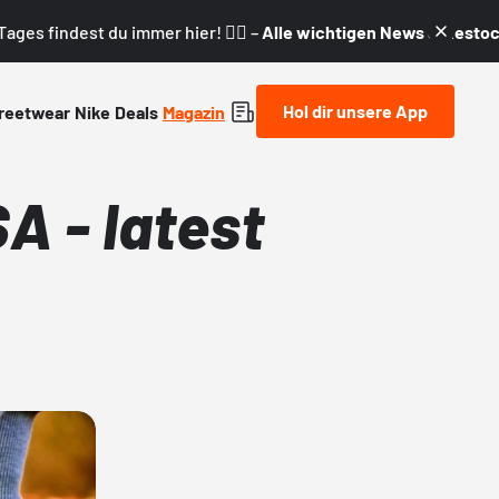
ages findest du immer hier! 👇🏼 –
Alle wichtigen News & Restock
Hol dir unsere App
reetwear
Nike
Deals
Magazin
A - latest