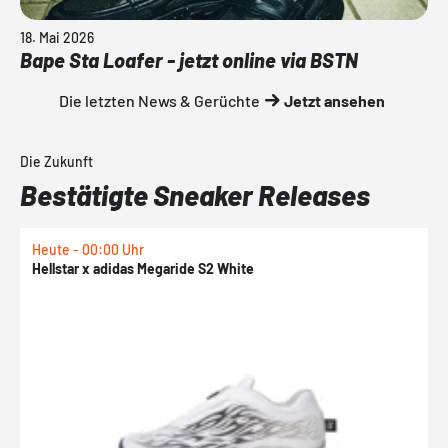
18. Mai 2026
Bape Sta Loafer - jetzt online via BSTN
Die letzten News & Gerüchte
Jetzt ansehen
Die Zukunft
Bestätigte Sneaker Releases
Heute - 00:00 Uhr
H
Hellstar x adidas Megaride S2 White
N