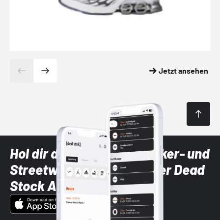
Jetzt ansehen
Hol dir die neuesten Sneaker- und
Streetwear-Brands mit der Dead
Stock App