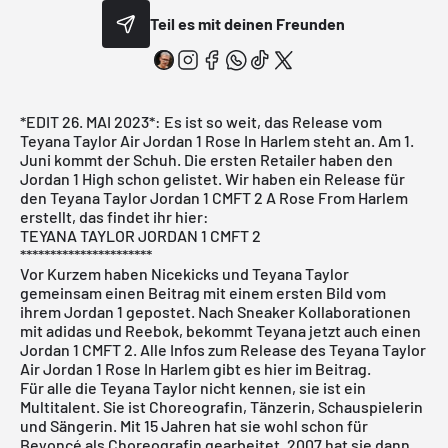
Teil es mit deinen Freunden
*EDIT 26. MAI 2023*: Es ist so weit, das Release vom
Teyana Taylor Air Jordan 1 Rose In Harlem steht an. Am 1.
Juni kommt der Schuh. Die ersten Retailer haben den
Jordan 1 High schon gelistet. Wir haben ein Release für
den
Teyana Taylor Jordan 1 CMFT 2 A Rose From Harlem
erstellt, das findet ihr hier:
TEYANA TAYLOR JORDAN 1 CMFT 2
**********************
Vor Kurzem haben
Nicekicks
und
Teyana Taylor
gemeinsam einen Beitrag mit einem ersten Bild vom
ihrem Jordan 1 gepostet. Nach Sneaker Kollaborationen
mit adidas und Reebok, bekommt Teyana jetzt auch einen
Jordan 1 CMFT 2. Alle Infos zum Release des Teyana Taylor
Air Jordan 1 Rose In Harlem gibt es hier im Beitrag.
Für alle die Teyana Taylor nicht kennen, sie ist ein
Multitalent. Sie ist Choreografin, Tänzerin, Schauspielerin
und Sängerin. Mit 15 Jahren hat sie wohl schon für
Beyoncé als Choreografin gearbeitet. 2007 hat sie dann