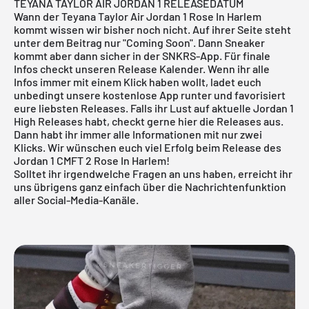
TEYANA TAYLOR AIR JORDAN 1 RELEASEDATUM
Wann der Teyana Taylor Air Jordan 1 Rose In Harlem
kommt wissen wir bisher noch nicht. Auf ihrer Seite steht
unter dem Beitrag nur "Coming Soon". Dann Sneaker
kommt aber dann sicher in der
SNKRS
-App. Für finale
Infos checkt unseren
Release Kalender
. Wenn ihr alle
Infos immer mit einem Klick haben wollt, ladet euch
unbedingt unsere
kostenlose App
runter und favorisiert
eure liebsten Releases. Falls ihr Lust auf aktuelle
Jordan 1
High
Releases habt, checkt gerne
hier
die Releases aus.
Dann habt ihr immer alle Informationen mit nur zwei
Klicks. Wir wünschen euch viel Erfolg beim Release des
Jordan 1 CMFT 2 Rose In Harlem!
Solltet ihr irgendwelche Fragen an uns haben, erreicht ihr
uns übrigens ganz einfach über die Nachrichtenfunktion
aller Social-Media-Kanäle.