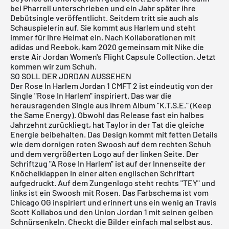
bei Pharrell unterschrieben und ein Jahr später ihre
Debütsingle veröffentlicht. Seitdem tritt sie auch als
Schauspielerin auf. Sie kommt aus Harlem und steht
immer für ihre Heimat ein. Nach Kollaborationen mit
adidas
und
Reebok
, kam 2020 gemeinsam mit
Nike
die
erste
Air Jordan
Women's Flight Capsule Collection. Jetzt
kommen wir zum Schuh.
SO SOLL DER JORDAN AUSSEHEN
Der Rose In Harlem Jordan 1 CMFT 2 ist eindeutig von der
Single "Rose In Harlem" inspiriert. Das war die
herausragenden Single aus ihrem Album "K.T.S.E." (Keep
the Same Energy). Obwohl das Release fast ein halbes
Jahrzehnt zurückliegt, hat Taylor in der Tat die gleiche
Energie beibehalten. Das Design kommt mit fetten Details
wie dem dornigen roten Swoosh auf dem rechten Schuh
und dem vergrößerten Logo auf der linken Seite. Der
Schriftzug "A Rose In Harlem" ist auf der Innenseite der
Knöchelklappen in einer alten englischen Schriftart
aufgedruckt. Auf dem Zungenlogo steht rechts "TEY" und
links ist ein Swoosh mit Rosen. Das Farbschema ist vom
Chicago OG inspiriert und erinnert uns ein wenig an Travis
Scott Kollabos und den Union Jordan 1 mit seinen gelben
Schnürsenkeln. Checkt die Bilder einfach mal selbst aus.