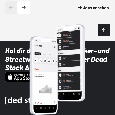
Jetzt ansehen
Hol dir die neuesten Sneaker- und
Streetwear-Brands mit der Dead
Stock App