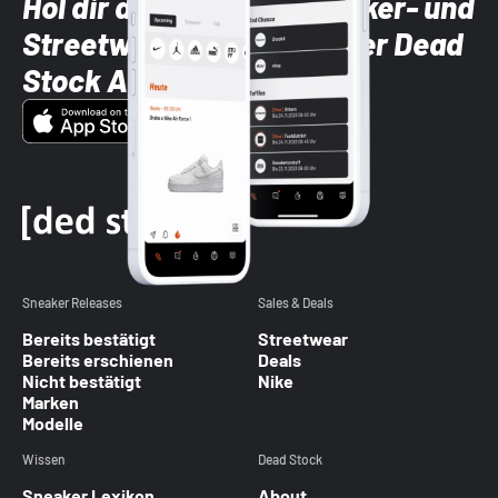
Hol dir die neuesten Sneaker- und
Streetwear-Brands mit der Dead
Stock App
Sneaker Releases
Sales & Deals
Bereits bestätigt
Streetwear
Bereits erschienen
Deals
Nicht bestätigt
Nike
Marken
Modelle
Wissen
Dead Stock
Sneaker Lexikon
About