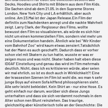
Decks, Hoodies und Shirts mit Bildern aus dem Film Kids.
Die Sachen sind ab dem 21.05. in den Supreme Stores
London, New York City und LA erhältlich, aber auch
online. Am 23.Mai ist der Japan Release.Ein Film der
definitiv zum Nachdenken anregt und die nackte Wahrheit
zeigt. Larry Clark, der Regisseur des Films, wollte
bewusst den Film so visualisieren, als würde es sich hier
nicht um einen kommerziellen Film, sondern viel mehr um
eine Dokumentation handeln. Ähnlich wie bei "Wir Kinder
vom Bahnhof Zoo" wird kaum etwas zensiert.Tatsächlich
hat
der Mann
es auch geschafft. Dadurch dass er vorher
schon viel mit Skatern zu tun hatte, wusste er was er
zeigen muss und was nicht. Skater haben halt eben diese
IDGAF Einstellung und genau das wird im Film mehrmals
deutlich. Nicht, dass ich es kritisieren würde, aber seien
wir mal ehrlich, so ist es doch auch in Wirklichkeit?! Eine
der krassesten Szenen im Film ist wohl die, wo man 4 sehr
junge Boys auf einem Sofa kiffend philosophieren sieht.
Alle sehr leicht bekleidet. Kein Shirt an - nur eine Hose. Es
geht einfach nur darum, worüber sich diese Jungs
unterhalten und dass sie sich verdammt nochmals in dem
Alter schon nen Blunt reinziehen. Das traurige,
gleichzeitig aber künstlerisch tolle an der Geschichte: Die