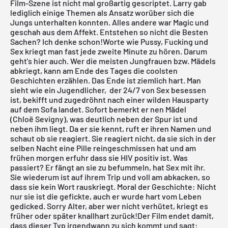
Film-Szene ist nicht mal großartig gescriptet. Larry gab
lediglich einige Themen als Ansatz worüber sich die
Jungs unterhalten konnten. Alles andere war Magic und
geschah aus dem Affekt. Entstehen so nicht die Besten
Sachen? Ich denke schon!Worte wie Pussy, Fucking und
Sex kriegt man fast jede zweite Minute zu hören. Darum
geht's hier auch. Wer die meisten Jungfrauen bzw. Mädels
abkriegt, kann am Ende des Tages die coolsten
Geschichten erzählen. Das Ende ist ziemlich hart. Man
sieht wie ein Jugendlicher, der 24/7 von Sex besessen
ist, bekifft und zugedröhnt nach einer wilden Hausparty
auf dem Sofa landet. Sofort bemerkt er nen Mädel
(Chloë Sevigny), was deutlich neben der Spur ist und
neben ihm liegt. Da er sie kennt, ruft er ihren Namen und
schaut ob sie reagiert. Sie reagiert nicht, da sie sich in der
selben Nacht eine Pille reingeschmissen hat und am
frühen morgen erfuhr dass sie HIV positiv ist. Was
passiert? Er fängt an sie zu befummeln, hat Sex mit ihr.
Sie wiederum ist auf ihrem Trip und voll am abkacken, so
dass sie kein Wort rauskriegt. Moral der Geschichte: Nicht
nur sie ist die gefickte, auch er wurde hart vom Leben
gedicked. Sorry Alter, aber wer nicht verhütet, kriegt es
früher oder später knallhart zurück!Der Film endet damit,
dass dieser Typ irgendwann zu sich kommt und sagt: