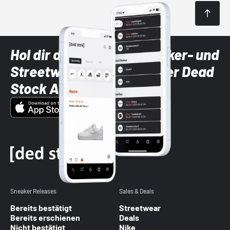
Hol dir die neuesten Sneaker- und
Streetwear-Brands mit der Dead
Stock App
Sneaker Releases
Sales & Deals
Bereits bestätigt
Streetwear
Bereits erschienen
Deals
Nicht bestätigt
Nike