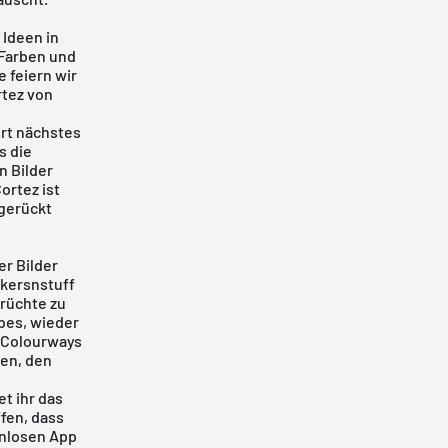
 Ideen in
 Farben und
e
feiern wir
rtez von
ert nächstes
s die
n Bilder
ortez ist
 gerückt
er Bilder
kersnstuff
erüchte zu
bes, wieder
n Colourways
en, den
t ihr das
fen, dass
nlosen App