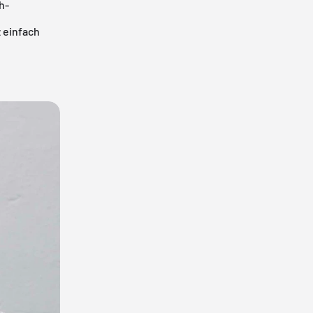
h-
z einfach