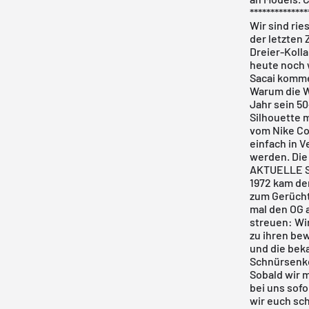
**************
Wir sind ri
der letzten 
Dreier-Koll
heute noch w
Sacai komm
Warum die Wa
Jahr sein 50
Silhouette m
vom
Nike Co
einfach in 
werden. Die 
AKTUELLE S
1972 kam de
zum Gerücht
mal den OG a
streuen: Wi
zu ihren be
und die bek
Schnürsenke
Sobald wir m
bei uns sofo
wir euch sc