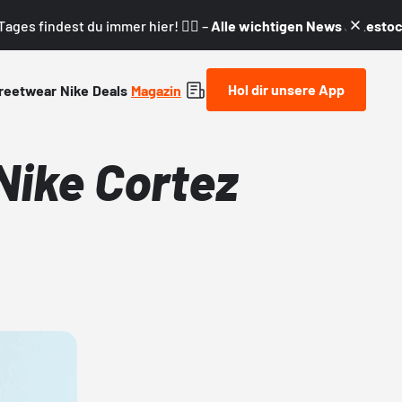
ages findest du immer hier! 👇🏼 –
Alle wichtigen News & Restock
Hol dir unsere App
reetwear
Nike
Deals
Magazin
Nike Cortez