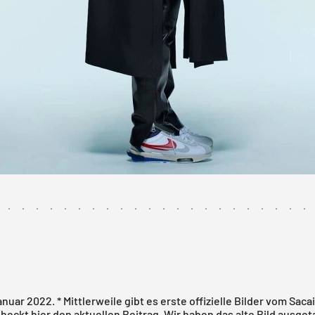
anuar 2022. * Mittlerweile gibt es erste offizielle Bilder vom Saca
Checkt hier den
aktuellen Beitrag
. Wir haben das alte Bild ausget