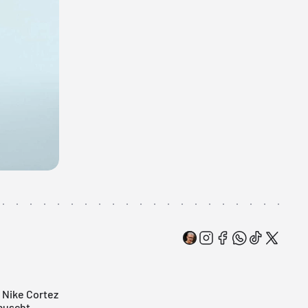
i Nike Cortez
auscht.