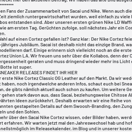
********
esen Fans der Zusammenarbeit von
Sacai
und
Nike
. Wenn auch die
Zeit ziemlich runtergewirtschaftet wurden, weil einfach zu viele
abos entstanden sind. Aber unseren ersten
grünen Nike LD Waffl
ie am ersten Tag. Gerüchten zufolge, soll nächstes Jahr ein Co
en.
hl auf einen Cortez gefallen ist? Ganz klar: Der Nike Cortez fei
-jähriges Jubiläum. Sacai ist deshalb nicht das einzige Brand, wa
odellieren darf. Einige erinnern sich vielleicht noch an die erste
rtez Union LA
. Wir freuen uns sehr über die Kollabos, denn der C
Vergessenheit geraten und muss dringend wieder mehr ins Licht
Botte ist super.
NEAKER RELEASES FINDET IHR HIER
r erste
Nike Cortez Classic OG Leather
auf den Markt. Da wir wed
 haben, noch irgendwelche anderen Infos, schaut euch bei
Snea
n, de gibts nämlich aktuell auch schon zu kaufen. Um weitere G
r gehen stark davon aus, dass Sacai, beziehungsweise Chitose A
währten Ideen zurückkehrt. Deshalb erwarten wir eine Reihe vo
annten gestapelten Details auf dem Swoosh-Branding, den Zung
ln und den Sohlen.
ehr über den Sacai Nike Cortez wissen, oder Bilder haben, werde
rt erfahren. Wir warten jetzt mal den Jahreswechsel hab und hof
hnellstmöglich im
Releasekalender
, im
Blog
und in unserer
koste