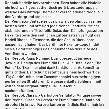
Reebok Modelle hervorzuheben. Dazu haben alle Modelle
ein hochwertiges, authentisch gefärbtes Lederupper,
welches das Vintage Thema der verschiedenen Modelle in
den Vordergrund stellen soll.
Der Ventilator Vintage zeigt sich wie gewohnt von seiner
besten Seite und offeriert jede Menge Features. Mit der
stabilisierenden Mittelfußbrücke, dem Dämpfungssystem
Hexalite sowie den seitlichen Lufteinsätzen verfügt das
Modell über alle Elemente, die den Schuh über Jahre
ausgemacht haben. Das berühmte Hexalite-Logo findet
sich als großflächiges Designelement an der Seite des
Ventilators wieder.
Der Reebok Pump Running Dual überzeugt im neuen,
„low-cut“ Design des Pump Mid Dual. Alle Details der „The
Pump“-Luftkammer sind dank funktionaler Außennähte
gut sichtbar. Der Schuh besteht aus einem hochwertige
„Pig Suede“, mit einem Zusammenspiel aus mehrlagigen,
perforierten Strukturen. Die gesprenkelte Sohleneinheit
wurde dem Original Pump Dual Laufschuh
nachempfunden.
Der Reebok Classic x Garbstore Ventilator Vintage sowie
der Reebok Classic x Garbstore Pump Running Dual sind
ab sofort in je zwei Farbvarianten erhältlich. Bisher hab ich
die Teile bei