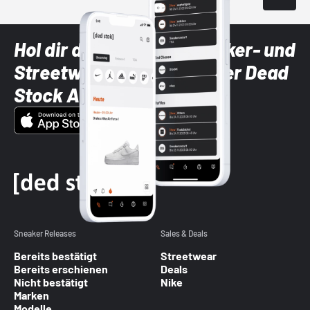
Hol dir die neuesten Sneaker- und
Streetwear-Brands mit der Dead
Stock App
Sneaker Releases
Sales & Deals
Bereits bestätigt
Streetwear
Bereits erschienen
Deals
Nicht bestätigt
Nike
Marken
Modelle