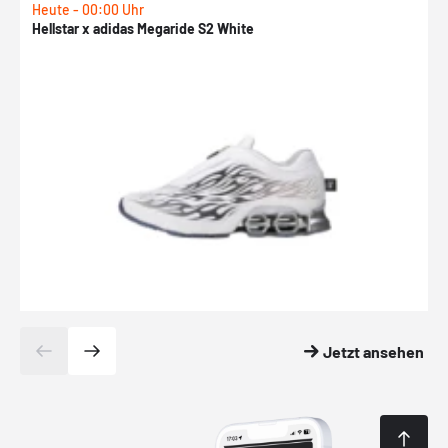
Heute - 00:00 Uhr
H
Hellstar x adidas Megaride S2 White
N
Jetzt ansehen