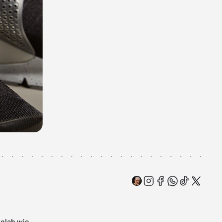
kelab
wie