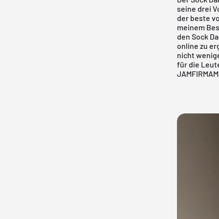
seine drei V
der beste vo
meinem Besi
den Sock Dar
online zu er
nicht wenige
für die Leu
JAM
FIRMA