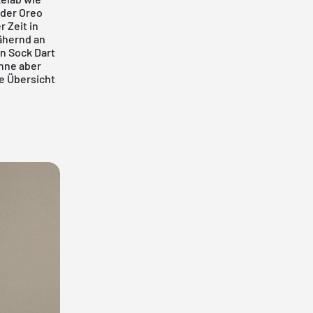
 der Oreo
r Zeit in
ähernd an
en Sock Dart
enne aber
ie Übersicht