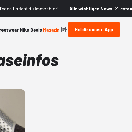
ages findest du immer hier! 👇🏼 –
Alle wichtigen News & Restock
Hol dir unsere App
reetwear
Nike
Deals
Magazin
aseinfos