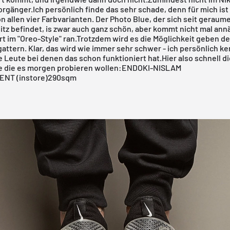
orgänger.Ich persönlich finde das sehr schade, denn für mich ist
n allen vier Farbvarianten. Der Photo Blue, der sich seit geraume
tz befindet, is zwar auch ganz schön, aber kommt nicht mal ann
t im "Oreo-Style" ran.Trotzdem wird es die Möglichkeit geben d
gattern. Klar, das wird wie immer sehr schwer - ich persönlich k
 Leute bei denen das schon funktioniert hat.Hier also schnell d
te die es morgen probieren wollen:
END
OKI-NI
SLAM
MENT
(instore)
290sqm