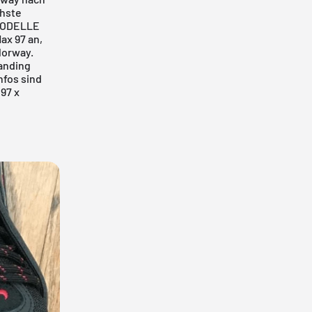
chste
MODELLE
Max 97
an,
lorway.
randing
nfos sind
97 x