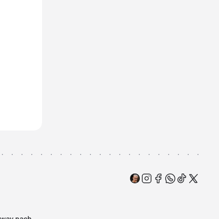
rway
nach