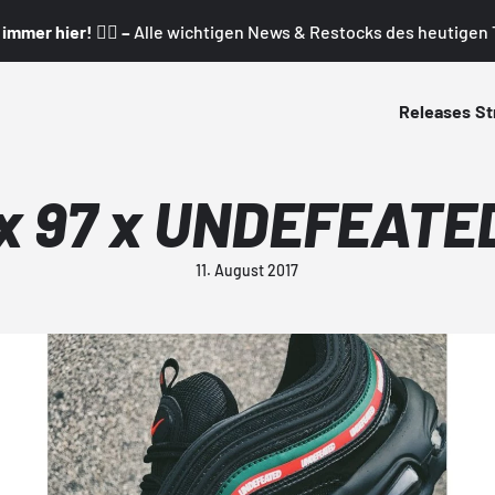
mmer hier! 👇🏼 –
Alle wichtigen News & Restocks des heutigen T
Releases
St
x 97 x UNDEFEATED 
11. August 2017