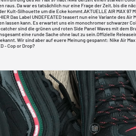
 raus. Da war es tatsächlich nur eine Frage der Zeit, bis die nä
 der Kult-Silhouette um die Ecke kommt.
AKTUELLE AIR MAX 97 
 HIER
Das Label
UNDEFEATED
teasert nun eine Variante des
Air 
hen lassen kann. Es erwartet uns ein monochromer schwarzer Co
ecatcher sind die grünen und roten Side Panel Waves mit dem B
Insgesamt eine runde Sache ohne laut zu sein.Offizielle Releasei
ekannt. Wir sind aber auf euere Meinung gespannt: Nike Air Max 
 - Cop or Drop?