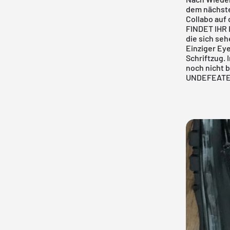
dem nächsten
Collabo auf
FINDET IHR
die sich se
Einziger Ey
Schriftzug. 
noch nicht b
UNDEFEATED