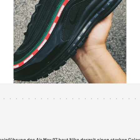
einführung des Air Max 97 haut
Nike
derzeit einen
starken Colo