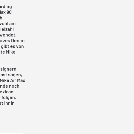
arding
Max 90
h
 wohl am
ielzahl
rwendet.
warzes Denim
gibt es von
tte
Nike
signern
fast sagen,
Nike Air Max
ande noch
Mexican
 folgen,
 ihr in