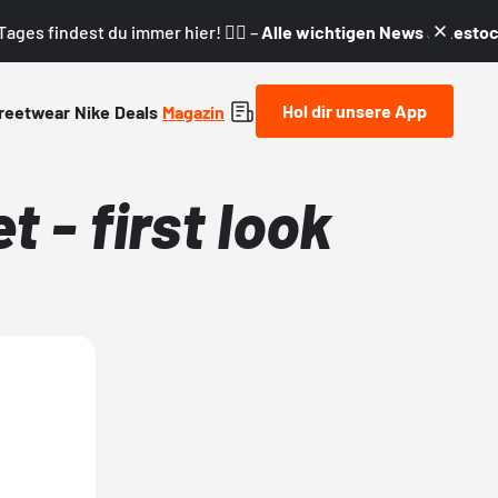
ages findest du immer hier! 👇🏼 –
Alle wichtigen News & Restock
Hol dir unsere App
reetwear
Nike
Deals
Magazin
 - first look