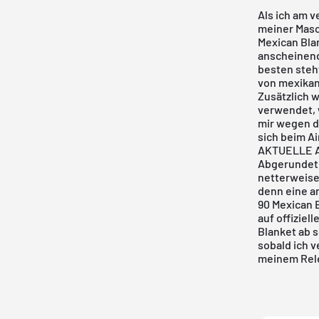
Als ich am 
meiner Masc
Mexican Bla
anscheinend
besten steht
von mexikan
Zusätzlich 
verwendet, 
mir wegen d
sich beim A
AKTUELLE A
Abgerundet 
netterweise
denn eine a
90 Mexican 
auf offiziel
Blanket ab s
sobald ich v
meinem
Rel