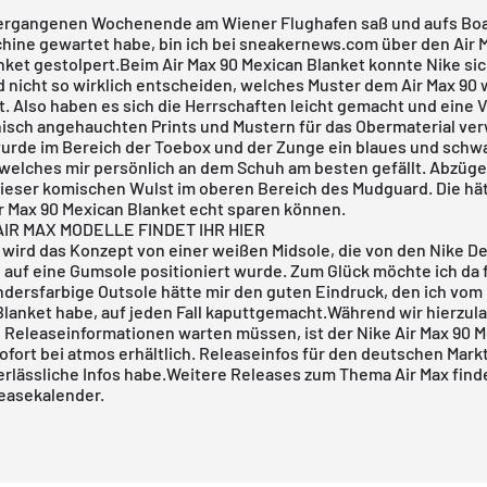
vergangenen Wochenende am Wiener Flughafen saß und aufs Bo
hine gewartet habe, bin ich bei
sneakernews.com
über den Air 
nket gestolpert.Beim Air Max 90 Mexican Blanket konnte
Nike
sic
 nicht so wirklich entscheiden, welches Muster dem Air Max 90
. Also haben es sich die Herrschaften leicht gemacht und eine V
isch angehauchten Prints und Mustern für das Obermaterial ve
wurde im Bereich der Toebox und der Zunge ein blaues und sch
welches mir persönlich an dem Schuh am besten gefällt. Abzüge 
ieser komischen Wulst im oberen Bereich des Mudguard. Die hä
ir Max 90 Mexican Blanket echt sparen können.
IR MAX MODELLE FINDET IHR HIER
wird das Konzept von einer weißen Midsole, die von den
Nike
De
 auf eine Gumsole positioniert wurde. Zum Glück möchte ich da 
ndersfarbige Outsole hätte mir den guten Eindruck, den ich vom 
Blanket habe, auf jeden Fall kaputtgemacht.Während wir hierzul
le Releaseinformationen warten müssen, ist der Nike Air Max 90 
ofort bei
atmos
erhältlich. Releaseinfos für den deutschen Markt
erlässliche Infos habe.Weitere Releases zum Thema Air Max findet
easekalender
.