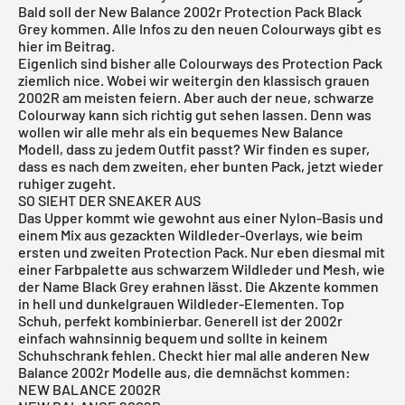
Bald soll der New Balance 2002r Protection Pack Black
Grey kommen. Alle Infos zu den neuen Colourways gibt es
hier im Beitrag.
Eigenlich sind bisher alle Colourways des Protection Pack
ziemlich nice. Wobei wir weitergin den klassisch grauen
2002R am meisten feiern. Aber auch der neue, schwarze
Colourway kann sich richtig gut sehen lassen. Denn was
wollen wir alle mehr als ein bequemes New Balance
Modell, dass zu jedem Outfit passt? Wir finden es super,
dass es nach dem zweiten, eher bunten Pack, jetzt wieder
ruhiger zugeht.
SO SIEHT DER SNEAKER AUS
Das Upper kommt wie gewohnt aus einer Nylon-Basis und
einem Mix aus gezackten Wildleder-Overlays, wie beim
ersten und zweiten Protection Pack. Nur eben diesmal mit
einer Farbpalette aus schwarzem Wildleder und Mesh, wie
der Name Black Grey erahnen lässt. Die Akzente kommen
in hell und dunkelgrauen Wildleder-Elementen. Top
Schuh, perfekt kombinierbar. Generell ist der 2002r
einfach wahnsinnig bequem und sollte in keinem
Schuhschrank fehlen. Checkt hier mal alle anderen New
Balance 2002r Modelle aus, die demnächst kommen:
NEW BALANCE 2002R