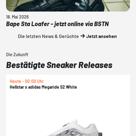
18. Mai 2026
Bape Sta Loafer - jetzt online via BSTN
Die letzten News & Gerüchte
Jetzt ansehen
Die Zukunft
Bestätigte Sneaker Releases
Heute - 00:00 Uhr
H
Hellstar x adidas Megaride S2 White
N